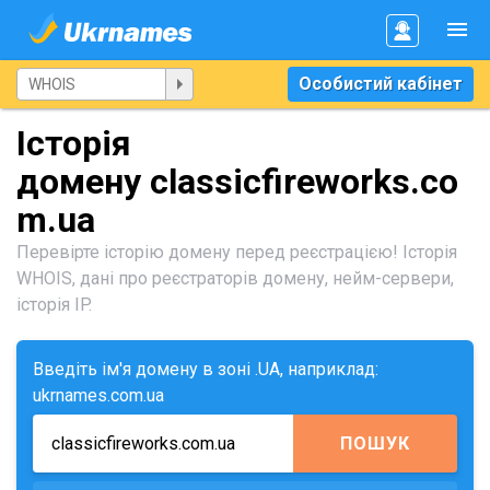
Особистий кабінет
Історія
домену classicfireworks.co
m.ua
Перевірте історію домену перед реєстрацією! Історія
WHOIS, дані про реєстраторів домену, нейм-сервери,
історія IP.
Введіть ім'я домену в зоні .UA, наприклад:
ukrnames.com.ua
ПОШУК