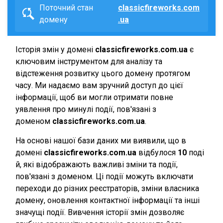
Поточний стан
classicfireworks.com
домену
.ua
Історія змін у домені
classicfireworks.com.ua
є
ключовим інструментом для аналізу та
відстеження розвитку цього домену протягом
часу. Ми надаємо вам зручний доступ до цієї
інформації, щоб ви могли отримати повне
уявлення про минулі події, пов'язані з
доменом
classicfireworks.com.ua
.
На основі нашої бази даних ми виявили, що в
домені
classicfireworks.com.ua
відбулося
10
поді
й, які відображають важливі зміни та події,
пов'язані з доменом. Ці події можуть включати
переходи до різних реєстраторів, зміни власника
домену, оновлення контактної інформації та інші
значущі події. Вивчення історії змін дозволяє