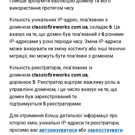
глибше зрозуміти еволюцію домену та його
використання протягом часу.
Кількість унікальних IP-адрес, пов'язаних з
доменом
classicfireworks.com.ua
, складає
6
. Це
вказує на те, що домен був пов'язаний з
6
різними
IP-адресами у різні періоди часу. Зміна IP-адреси
може вказувати на зміну хостингу або інші технічні
міграції, які можуть бути пов'язані з доменом.
Кількість реєстраторів, пов'язаних із
доменом
classicfireworks.com.ua
,
дорівнює
5
. Реєстратор відіграє важливу роль в
управлінні доменом, і це число вказує на те, що
домен був зареєстрований та
підтримується
5
реєстраторами.
Для отримання більш детальної інформації про
історію змін, унікальні IP-адреси та реєстратори,
просимо вас
авторизуватися
або
зареєструвати