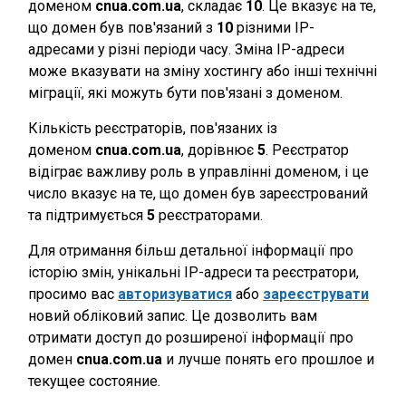
доменом
cnua.com.ua
, складає
10
. Це вказує на те,
що домен був пов'язаний з
10
різними IP-
адресами у різні періоди часу. Зміна IP-адреси
може вказувати на зміну хостингу або інші технічні
міграції, які можуть бути пов'язані з доменом.
Кількість реєстраторів, пов'язаних із
доменом
cnua.com.ua
, дорівнює
5
. Реєстратор
відіграє важливу роль в управлінні доменом, і це
число вказує на те, що домен був зареєстрований
та підтримується
5
реєстраторами.
Для отримання більш детальної інформації про
історію змін, унікальні IP-адреси та реєстратори,
просимо вас
авторизуватися
або
зареєструвати
новий обліковий запис. Це дозволить вам
отримати доступ до розширеної інформації про
домен
cnua.com.ua
и лучше понять его прошлое и
текущее состояние.