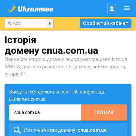
Особистий кабінет
Історія
домену cnua.com.ua
Перевірте історію домену перед реєстрацією! Історія
WHOIS, дані про реєстраторів домену, нейм-сервери,
історія IP.
Введіть ім'я домену в зоні .UA, наприклад:
ukrnames.com.ua
ПОШУК
Поточний стан домену
cnua.com.ua