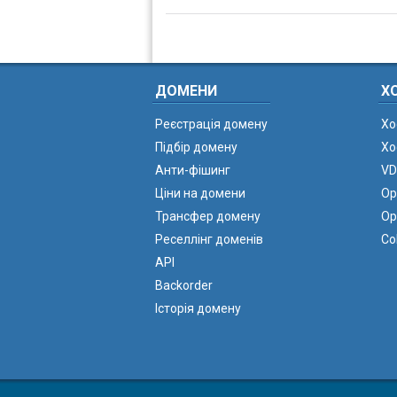
ДОМЕНИ
Х
Реєстрація домену
Хо
Підбір домену
Хо
Анти-фішинг
VD
Ціни на домени
Ор
Трансфер домену
Ор
Реселлінг доменів
Co
API
Backorder
Історія домену