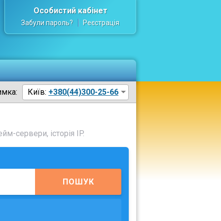
Особистий кабінет
Забули пароль?
Реєстрація
имка:
Київ:
+380(44)300-25-66
йм-сервери, історія IP.
ПОШУК