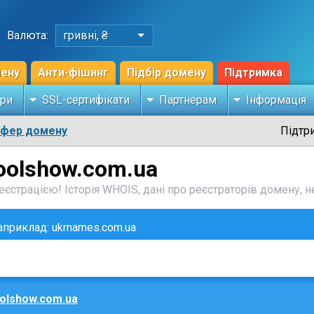
Валюта:
гривні, ₴
мену
Анти-фішинг
Підбір домену
Підтримка
ри
SSL-сертифікати
Партнерам
Інформація
сфер домену
Підтр
oolshow.com.ua
єстрацією! Історія WHOIS, дані про реєстраторів домену, не
наприклад: ukrnames.com.ua
olshow.com.ua