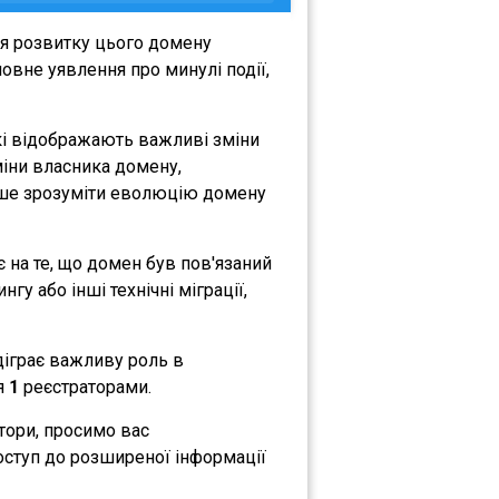
ня розвитку цього домену
овне уявлення про минулі події,
кі відображають важливі зміни
зміни власника домену,
либше зрозуміти еволюцію домену
є на те, що домен був пов'язаний
гу або інші технічні міграції,
ідіграє важливу роль в
ся
1
реєстраторами.
атори, просимо вас
оступ до розширеної інформації