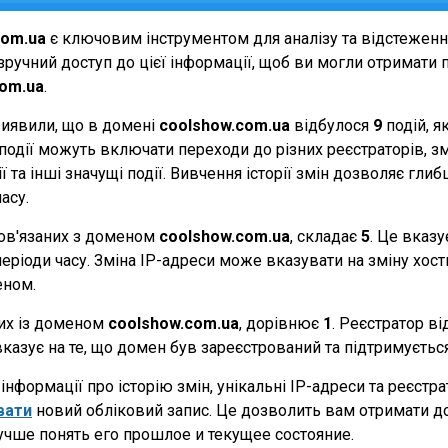
com.ua
є ключовим інструментом для аналізу та відстежен
ручний доступ до цієї інформації, щоб ви могли отримати п
com.ua
.
виявили, що в домені
coolshow.com.ua
відбулося
9
подій, я
Ці події можуть включати переходи до різних реєстраторів, 
 та інші значущі події. Вивчення історії змін дозволяє г
асу.
 пов'язаних з доменом
coolshow.com.ua
, складає
5
. Це вказу
еріоди часу. Зміна IP-адреси може вказувати на зміну хостин
еном.
них із доменом
coolshow.com.ua
, дорівнює
1
. Реєстратор в
вказує на те, що домен був зареєстрований та підтримуєть
нформації про історію змін, унікальні IP-адреси та реєстр
вати
новий обліковий запис. Це дозволить вам отримати д
учше понять его прошлое и текущее состояние.