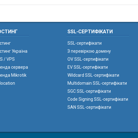
ОСТИНГ
SSL-СЕРТИФІКАТИ
стинг
SSL-сертифікати
стинг Україна
З перевіркою домену
S / VPS
OV SSL-сертифікати
енда сервера
EV SSL-сертифікати
енда Mikrotik
Wildcard SSL-сертифікати
location
Multidomain SSL-сертифікати
SGC SSL-сертифікати
Code Signing SSL-сертифікати
SAN SSL-сертифікати