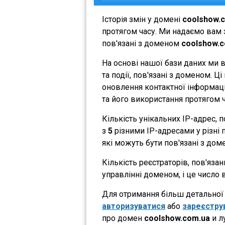
Історія змін у домені
coolshow.
протягом часу. Ми надаємо вам з
пов'язані з доменом
coolshow.
На основі нашої бази даних ми 
та події, пов'язані з доменом. 
оновлення контактної інформації
та його використання протягом ч
Кількість унікальних IP-адрес,
з
5
різними IP-адресами у різні п
які можуть бути пов'язані з дом
Кількість реєстраторів, пов'яза
управлінні доменом, і це число 
Для отримання більш детальної і
авторизуватися
або
зареєстру
про домен
coolshow.com.ua
и л