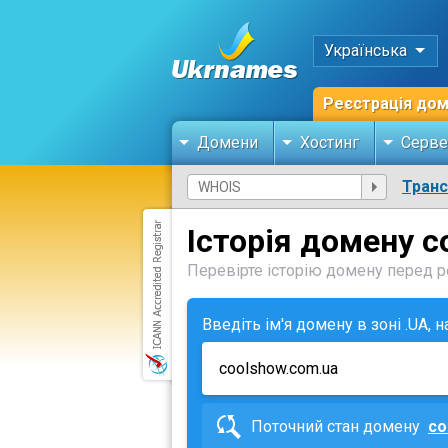
Українська
Реєстрація до
Домени
Хостинг
Серве
Тран
Історія домену c
Перевірте історію домену перед ре
Введіть ім'я домену в зоні .UA, 
Поточний стан домену
co