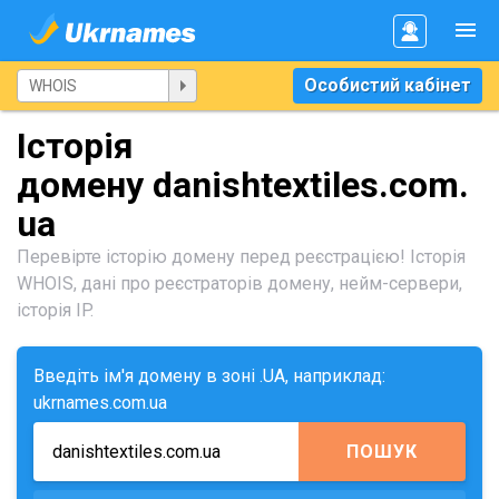
Особистий кабінет
Історія
домену danishtextiles.com.
ua
Перевірте історію домену перед реєстрацією! Історія
WHOIS, дані про реєстраторів домену, нейм-сервери,
історія IP.
Введіть ім'я домену в зоні .UA, наприклад:
ukrnames.com.ua
ПОШУК