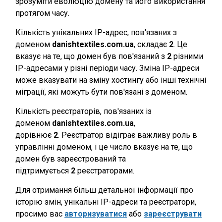
зрозуміти еволюцію домену та його використання
протягом часу.
Кількість унікальних IP-адрес, пов'язаних з
доменом
danishtextiles.com.ua
, складає
2
. Це
вказує на те, що домен був пов'язаний з
2
різними
IP-адресами у різні періоди часу. Зміна IP-адреси
може вказувати на зміну хостингу або інші технічні
міграції, які можуть бути пов'язані з доменом.
Кількість реєстраторів, пов'язаних із
доменом
danishtextiles.com.ua
,
дорівнює
2
. Реєстратор відіграє важливу роль в
управлінні доменом, і це число вказує на те, що
домен був зареєстрований та
підтримується
2
реєстраторами.
Для отримання більш детальної інформації про
історію змін, унікальні IP-адреси та реєстратори,
просимо вас
авторизуватися
або
зареєструвати