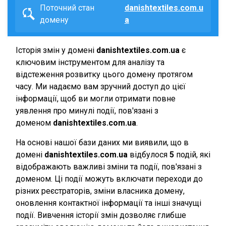
Поточний стан
danishtextiles.com.u
домену
a
Історія змін у домені
danishtextiles.com.ua
є
ключовим інструментом для аналізу та
відстеження розвитку цього домену протягом
часу. Ми надаємо вам зручний доступ до цієї
інформації, щоб ви могли отримати повне
уявлення про минулі події, пов'язані з
доменом
danishtextiles.com.ua
.
На основі нашої бази даних ми виявили, що в
домені
danishtextiles.com.ua
відбулося
5
подій, які
відображають важливі зміни та події, пов'язані з
доменом. Ці події можуть включати переходи до
різних реєстраторів, зміни власника домену,
оновлення контактної інформації та інші значущі
події. Вивчення історії змін дозволяє глибше