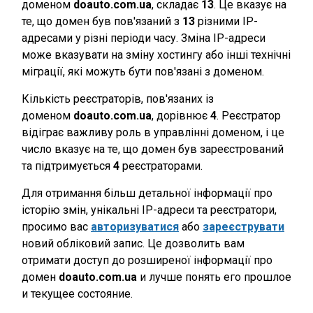
доменом
doauto.com.ua
, складає
13
. Це вказує на
те, що домен був пов'язаний з
13
різними IP-
адресами у різні періоди часу. Зміна IP-адреси
може вказувати на зміну хостингу або інші технічні
міграції, які можуть бути пов'язані з доменом.
Кількість реєстраторів, пов'язаних із
доменом
doauto.com.ua
, дорівнює
4
. Реєстратор
відіграє важливу роль в управлінні доменом, і це
число вказує на те, що домен був зареєстрований
та підтримується
4
реєстраторами.
Для отримання більш детальної інформації про
історію змін, унікальні IP-адреси та реєстратори,
просимо вас
авторизуватися
або
зареєструвати
новий обліковий запис. Це дозволить вам
отримати доступ до розширеної інформації про
домен
doauto.com.ua
и лучше понять его прошлое
и текущее состояние.