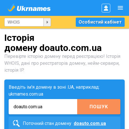
Особистий кабінет
Історія
домену doauto.com.ua
Перевірте історію домену перед реєстрацією! Історія
WHOIS, дані про реєстраторів домену, нейм-сервери,
історія IP.
Введіть ім'я домену в зоні .UA, наприклад:
ukrnames.com.ua
ПОШУК
Поточний стан домену
doauto.com.ua