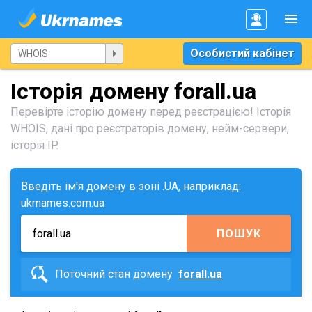
Особистий кабінет
Історія домену forall.ua
Перевірте історію домену перед реєстрацією! Історія
WHOIS, дані про реєстраторів домену, нейм-сервери,
історія IP.
Введіть ім'я домену в зоні .UA, наприклад:
ukrnames.com.ua
ПОШУК
Поточний стан домену
forall.ua