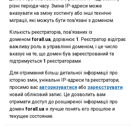
різні періоди часу. Зміна IP-адреси може
вказувати на зміну хостингу або інші технічні
міграції, які можуть бути пов'язані з доменом.
Кількість реєстраторів, пов'язаних із
доменом
forall.ua
, дорівнює
1
. Реєстратор відіграє
важливу роль в управлінні доменом, і це число
вказує на те, що домен був зареєстрований та
підтримується
1
реєстраторами.
Для отримання більш детальної інформації про
історію змін, унікальні IP-адреси та реєстратори,
просимо вас
авторизуватися
або
зареєструвати
новий обліковий запис. Це дозволить вам
отримати доступ до розширеної інформації про
домен
forall.ua
и лучше понять его прошлое и
текущее состояние.