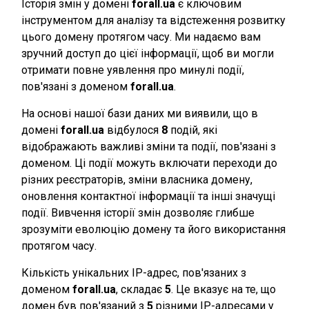
Історія змін у домені
forall.ua
є ключовим
інструментом для аналізу та відстеження розвитку
цього домену протягом часу. Ми надаємо вам
зручний доступ до цієї інформації, щоб ви могли
отримати повне уявлення про минулі події,
пов'язані з доменом
forall.ua
.
На основі нашої бази даних ми виявили, що в
домені
forall.ua
відбулося
8
подій, які
відображають важливі зміни та події, пов'язані з
доменом. Ці події можуть включати переходи до
різних реєстраторів, зміни власника домену,
оновлення контактної інформації та інші значущі
події. Вивчення історії змін дозволяє глибше
зрозуміти еволюцію домену та його використання
протягом часу.
Кількість унікальних IP-адрес, пов'язаних з
доменом
forall.ua
, складає
5
. Це вказує на те, що
домен був пов'язаний з
5
різними IP-адресами у