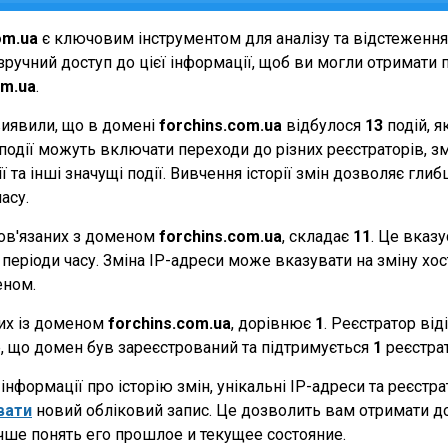
om.ua
є ключовим інструментом для аналізу та відстеженн
ручний доступ до цієї інформації, щоб ви могли отримати п
om.ua
.
виявили, що в домені
forchins.com.ua
відбулося
13
подій, я
Ці події можуть включати переходи до різних реєстраторів, 
 та інші значущі події. Вивчення історії змін дозволяє г
асу.
 пов'язаних з доменом
forchins.com.ua
, складає
11
. Це вказу
періоди часу. Зміна IP-адреси може вказувати на зміну хости
еном.
них із доменом
forchins.com.ua
, дорівнює
1
. Реєстратор від
те, що домен був зареєстрований та підтримується
1
реєстра
нформації про історію змін, унікальні IP-адреси та реєстр
вати
новий обліковий запис. Це дозволить вам отримати д
чше понять его прошлое и текущее состояние.