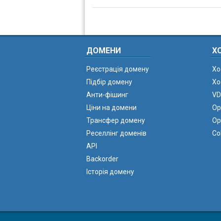
ДОМЕНИ
Х
Реєстрація домену
Хо
Підбір домену
Хо
Анти-фішинг
VD
Ціни на домени
Ор
Трансфер домену
Ор
Реселлінг доменів
Co
API
Backorder
Історія домену