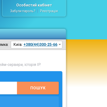
Особистий кабінет
Забули пароль?
Реєстрація
имка:
Київ:
+380(44)300-25-66
йм-сервери, історія IP.
ПОШУК