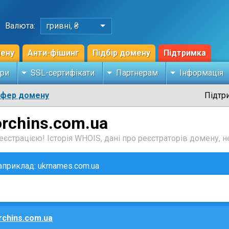
Валюта:
гривні, ₴
мену
Анти-фішинг
Підбір домену
Підтримка
ри
SSL-сертифікати
Партнерам
Інформація
сфер домену
Підтр
orchins.com.ua
єстрацією! Історія WHOIS, дані про реєстраторів домену, не
наприклад: ukrnames.com.ua
rchins.com.ua