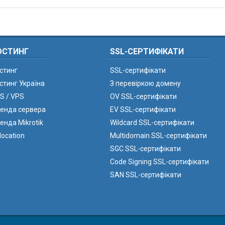
ОСТИНГ
SSL-СЕРТИФІКАТИ
стинг
SSL-сертифікати
стинг Україна
З перевіркою домену
S / VPS
OV SSL-сертифікати
енда сервера
EV SSL-сертифікати
енда Mikrotik
Wildcard SSL-сертифікати
location
Multidomain SSL-сертифікати
SGC SSL-сертифікати
Code Signing SSL-сертифікати
SAN SSL-сертифікати