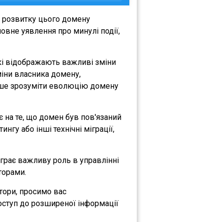
я розвитку цього домену
овне уявлення про минулі події,
кі відображають важливі зміни
зміни власника домену,
либше зрозуміти еволюцію домену
є на те, що домен був пов'язаний
нгу або інші технічні міграції,
іграє важливу роль в управлінні
торами.
атори, просимо вас
оступ до розширеної інформації