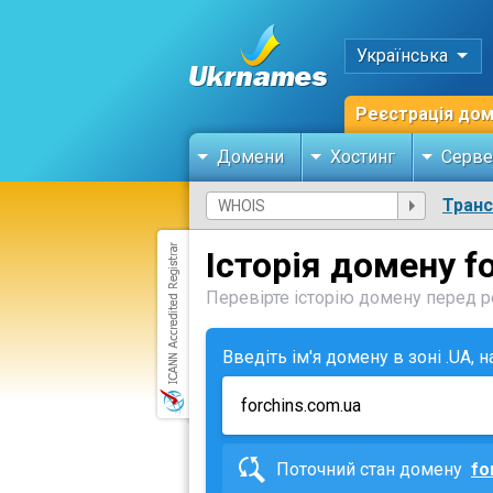
Українська
Реєстрація до
Домени
Хостинг
Серве
Тран
Історія домену f
Перевірте історію домену перед ре
Введіть ім'я домену в зоні .UA, 
Поточний стан домену
fo