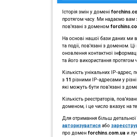
Історія змін у домені
forchins.c
протягом часу. Ми надаємо вам з
пов'язані з доменом
forchins.c
На основі нашої бази даних ми 
та події, пов'язані з доменом. 
оновлення контактної інформації
та його використання протягом ч
Кількість унікальних IP-адрес,
з
11
різними IP-адресами у різні 
які можуть бути пов'язані з дом
Кількість реєстраторів, пов'яза
доменом, і це число вказує на 
Для отримання більш детальної і
авторизуватися
або
зареєстру
про домен
forchins.com.ua
и лу