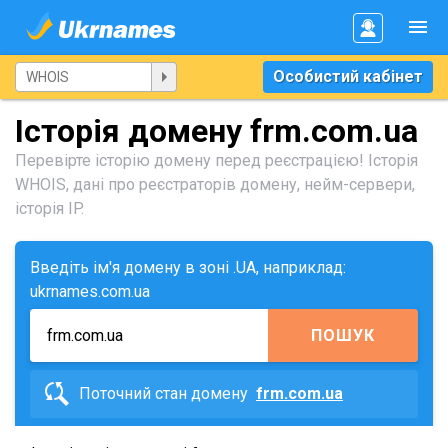
Особистий кабінет
Історія домену frm.com.ua
Перевірте історію домену перед реєстрацією! Історія
WHOIS, дані про реєстраторів домену, нейм-сервери,
історія IP.
Введіть ім'я домену в зоні .UA, наприклад:
ukrnames.com.ua
ПОШУК
Поточний стан домену
frm.com.ua