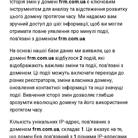
Історія змін у домені
frm.com.ua
є ключовим
інструментом для аналізу та відстеження розвитку
цього домену протягом часу. Ми надаємо вам
зручний доступ до цієї інформації, щоб ви могли
отримати повне уявлення про минулі події,
пов'язані з доменом
frm.com.ua
.
На основі нашої бази даних ми виявили, що в
домені
frm.com.ua
відбулося
2
подій, які
відображають важливі зміни та події, пов'язані з
доменом. Ці події можуть включати переходи до
різних реєстраторів, зміни власника домену,
оновлення контактної інформації та інші значущі
події. Вивчення історії змін дозволяє глибше
зрозуміти еволюцію домену та його використання
протягом часу.
Кількість унікальних IP-адрес, пов'язаних з
доменом
frm.com.ua
, складає
1
. Це вказує на те,
що домен був пов'язаний з
1
різними IP-адресами