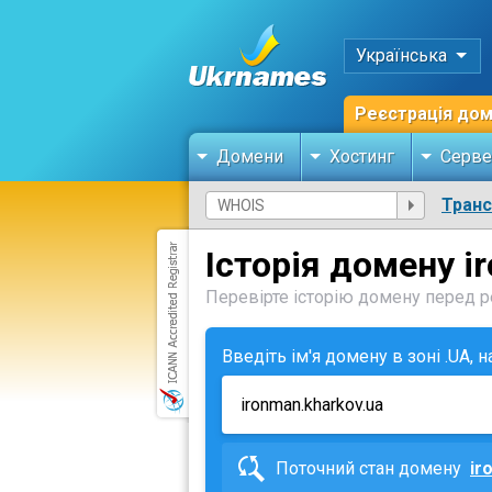
Українська
Реєстрація до
Домени
Хостинг
Серве
Тран
Історія домену i
Перевірте історію домену перед ре
Введіть ім'я домену в зоні .UA, 
Поточний стан домену
ir