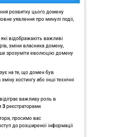
ення розвитку цього домену
овне уявлення про минулі події,
, які відображають важливі
орів, зміни власника домену,
либше зрозуміти еволюцію домену
азує на те, що домен був
зміну хостингу або інші технічні
 відіграє важливу роль в
ся
3
реєстраторами.
атори, просимо вас
оступ до розширеної інформації