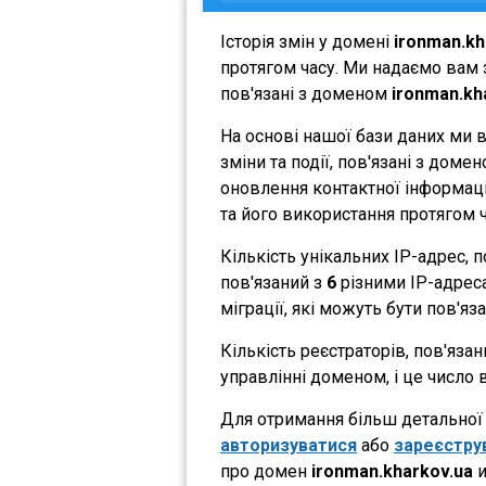
Історія змін у домені
ironman.kh
протягом часу. Ми надаємо вам з
пов'язані з доменом
ironman.kh
На основі нашої бази даних ми 
зміни та події, пов'язані з дом
оновлення контактної інформації
та його використання протягом ч
Кількість унікальних IP-адрес,
пов'язаний з
6
різними IP-адресам
міграції, які можуть бути пов'яз
Кількість реєстраторів, пов'яза
управлінні доменом, і це число 
Для отримання більш детальної і
авторизуватися
або
зареєстру
про домен
ironman.kharkov.ua
и