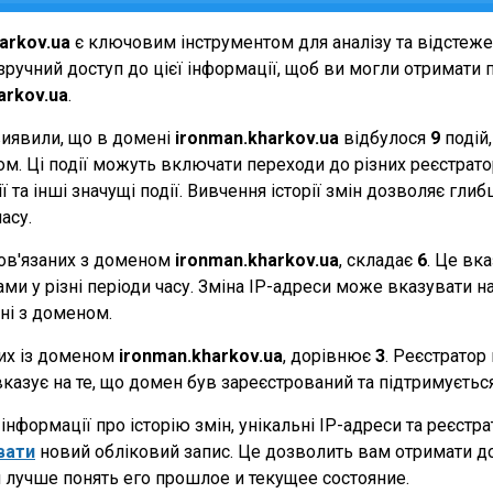
arkov.ua
є ключовим інструментом для аналізу та відстеж
ручний доступ до цієї інформації, щоб ви могли отримати п
arkov.ua
.
виявили, що в домені
ironman.kharkov.ua
відбулося
9
подій
еном. Ці події можуть включати переходи до різних реєстрат
 та інші значущі події. Вивчення історії змін дозволяє г
асу.
 пов'язаних з доменом
ironman.kharkov.ua
, складає
6
. Це вк
и у різні періоди часу. Зміна IP-адреси може вказувати на 
ані з доменом.
них із доменом
ironman.kharkov.ua
, дорівнює
3
. Реєстратор
вказує на те, що домен був зареєстрований та підтримуєть
нформації про історію змін, унікальні IP-адреси та реєстр
вати
новий обліковий запис. Це дозволить вам отримати д
 лучше понять его прошлое и текущее состояние.