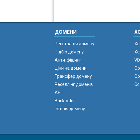
ДОМЕНИ
Х
Реєстрація домену
Хо
Підбір домену
Хо
Анти-фішинг
VD
Ціни на домени
Ор
Трансфер домену
Ор
Реселлінг доменів
Co
API
Backorder
Історія домену