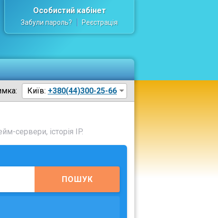
Особистий кабінет
Забули пароль?
Реєстрація
имка:
Київ:
+380(44)300-25-66
йм-сервери, історія IP.
ПОШУК