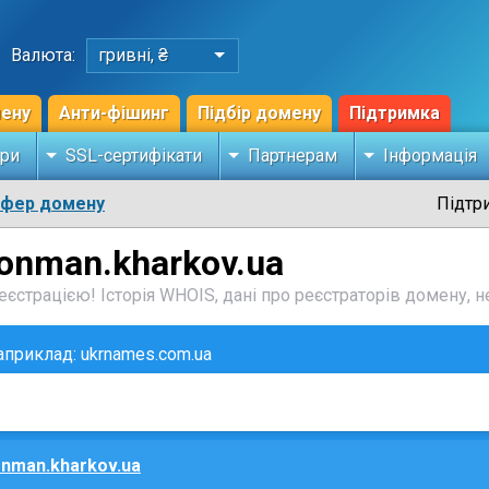
Валюта:
гривні, ₴
мену
Анти-фішинг
Підбір домену
Підтримка
ри
SSL-сертифікати
Партнерам
Інформація
сфер домену
Підтр
ronman.kharkov.ua
єстрацією! Історія WHOIS, дані про реєстраторів домену, не
наприклад: ukrnames.com.ua
onman.kharkov.ua