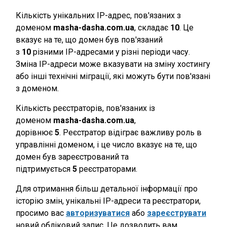
Кількість унікальних IP-адрес, пов'язаних з
доменом
masha-dasha.com.ua
, складає
10
. Це
вказує на те, що домен був пов'язаний
з
10
різними IP-адресами у різні періоди часу.
Зміна IP-адреси може вказувати на зміну хостингу
або інші технічні міграції, які можуть бути пов'язані
з доменом.
Кількість реєстраторів, пов'язаних із
доменом
masha-dasha.com.ua
,
дорівнює
5
. Реєстратор відіграє важливу роль в
управлінні доменом, і це число вказує на те, що
домен був зареєстрований та
підтримується
5
реєстраторами.
Для отримання більш детальної інформації про
історію змін, унікальні IP-адреси та реєстратори,
просимо вас
авторизуватися
або
зареєструвати
новий обліковий запис. Це дозволить вам