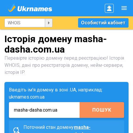
Особистий кабінет
Історія домену masha-
dasha.com.ua
Перевірте історію домену перед реєстрацією! Історія
WHOIS, дані про реєстраторів домену, нейм-сервери,
історія IP.
Введіть ім'я домену в зоні .UA, наприклад:
ukrnames.com.ua
ПОШУК
Поточний стан домену
masha-