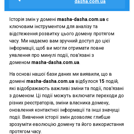
dasha.com.ua
Історія змін у домені
masha-dasha.com.ua
є
ключовим інструментом для аналізу та
відстеження розвитку цього домену протягом
часу. Ми надаємо вам зручний доступ до цієї
інформації, щоб ви могли отримати повне
уявлення про минулі події, пов'язані з
доменом
masha-dasha.com.ua
.
На основі нашої бази даних ми виявили, що в
домені
masha-dasha.com.ua
відбулося
15
подій,
які відображають важливі зміни та події, пов'язані
з доменом. Ці події можуть включати переходи до
різних реєстраторів, зміни власника домену,
оновлення контактної інформації та інші значущі
події. Вивчення історії змін дозволяє глибше
зрозуміти еволюцію домену та його використання
протягом часу.