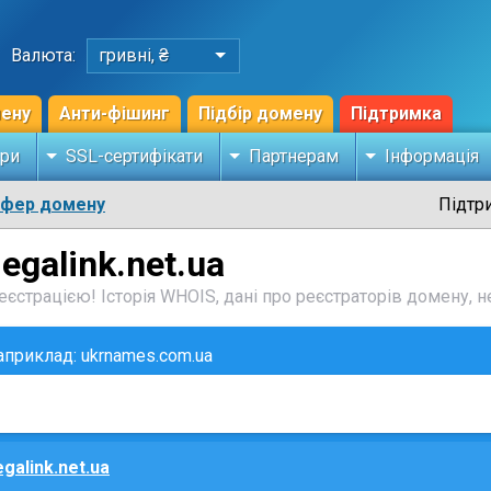
Валюта:
гривні, ₴
мену
Анти-фішинг
Підбір домену
Підтримка
ри
SSL-сертифікати
Партнерам
Інформація
сфер домену
Підтр
egalink.net.ua
єстрацією! Історія WHOIS, дані про реєстраторів домену, не
наприклад: ukrnames.com.ua
galink.net.ua