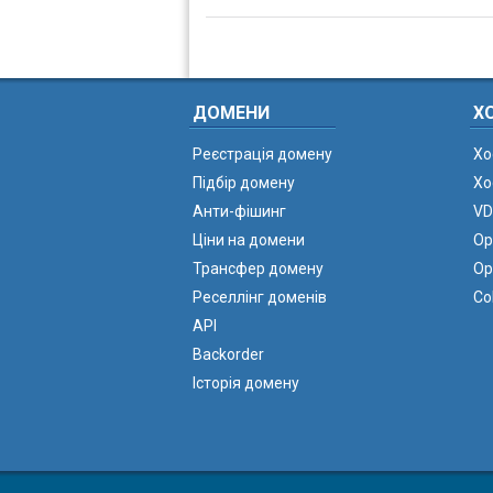
ДОМЕНИ
Х
Реєстрація домену
Хо
Підбір домену
Хо
Анти-фішинг
VD
Ціни на домени
Ор
Трансфер домену
Ор
Реселлінг доменів
Co
API
Backorder
Історія домену