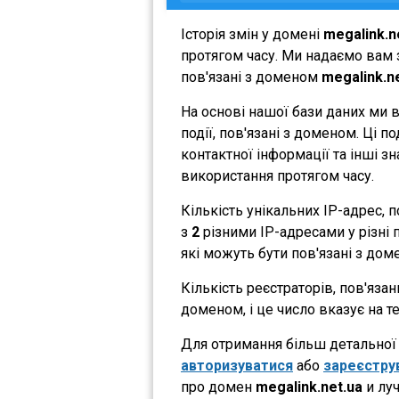
Історія змін у домені
megalink.n
протягом часу. Ми надаємо вам з
пов'язані з доменом
megalink.n
На основі нашої бази даних ми 
події, пов'язані з доменом. Ці 
контактної інформації та інші з
використання протягом часу.
Кількість унікальних IP-адрес,
з
2
різними IP-адресами у різні п
які можуть бути пов'язані з дом
Кількість реєстраторів, пов'яза
доменом, і це число вказує на 
Для отримання більш детальної і
авторизуватися
або
зареєстру
про домен
megalink.net.ua
и луч