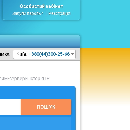
Особистий кабінет
Забули пароль?
Реєстрація
имка:
Київ:
+380(44)300-25-66
йм-сервери, історія IP.
ПОШУК