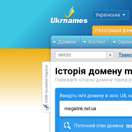
Українська
Реєстрація до
Домени
Хостинг
Серве
Тран
Історія домену m
Перевірте історію домену перед ре
Введіть ім'я домену в зоні .UA, 
Поточний стан домену
me