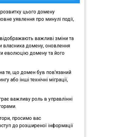
 розвитку цього домену
овне уявлення про минулі події,
і відображають важливі зміни та
іни власника домену, оновлення
міти еволюцію домену та його
 на те, що домен був пов'язаний
гу або інші технічні міграції,
іграє важливу роль в управлінні
торами.
атори, просимо вас
оступ до розширеної інформації