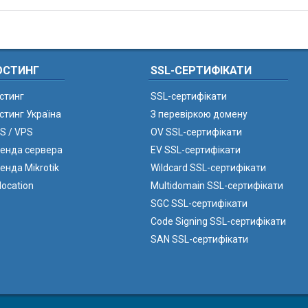
ОСТИНГ
SSL-СЕРТИФІКАТИ
стинг
SSL-сертифікати
стинг Україна
З перевіркою домену
S / VPS
OV SSL-сертифікати
енда сервера
EV SSL-сертифікати
енда Mikrotik
Wildcard SSL-сертифікати
location
Multidomain SSL-сертифікати
SGC SSL-сертифікати
Code Signing SSL-сертифікати
SAN SSL-сертифікати