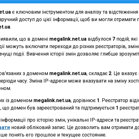
et.ua
є ключовим інструментом для аналізу та відстеження
ручний доступ до цієї інформації, щоб ви могли отримати п
et.ua
.
виявили, що в домені
megalink.net.ua
відбулося
7
подій, як
події можуть включати переходи до різних реєстраторів, зм
начущі події. Вивчення історії змін дозволяє глибше зрозу
 пов'язаних з доменом
megalink.net.ua
, складає
2
. Це вказує
еріоди часу. Зміна IP-адреси може вказувати на зміну хостин
еном.
них із доменом
megalink.net.ua
, дорівнює
1
. Реєстратор від
те, що домен був зареєстрований та підтримується
1
реєстра
нформації про історію змін, унікальні IP-адреси та реєстр
вати
новий обліковий запис. Це дозволить вам отримати д
ше понять его прошлое и текущее состояние.