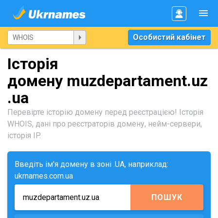
Особистий кабінет
Історія
домену muzdepartament.uz
.ua
Перевірте історію домену перед реєстрацією! Історія
WHOIS, дані про реєстраторів домену, нейм-сервери,
історія IP.
Введіть ім'я домену в зоні .UA, наприклад:
ukrnames.com.ua
ПОШУК