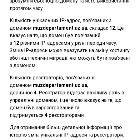
зрозуміти еволюцію домену та його використання
протягом часу.
Кількість унікальних IP-адрес, пов'язаних з
доменом
muzdepartament.uz.ua
, складає
12
. Це
вказує на те, що домен був пов'язаний
з
12
різними IP-адресами у різні періоди часу.
Зміна IP-адреси може вказувати на зміну хостингу
або інші технічні міграції, які можуть бути пов'язані
з доменом.
Кількість реєстраторів, пов'язаних із
доменом
muzdepartament.uz.ua
,
дорівнює
4
. Реєстратор відіграє важливу роль в
управлінні доменом, і це число вказує на те, що
домен був зареєстрований та
підтримується
4
реєстраторами.
Для отримання більш детальної інформації про
історію змін, унікальні IP-адреси та реєстратори,