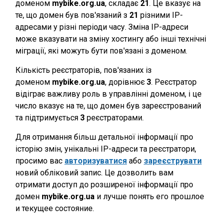
доменом
mybike.org.ua
, складає
21
. Це вказує на
те, що домен був пов'язаний з
21
різними IP-
адресами у різні періоди часу. Зміна IP-адреси
може вказувати на зміну хостингу або інші технічні
міграції, які можуть бути пов'язані з доменом.
Кількість реєстраторів, пов'язаних із
доменом
mybike.org.ua
, дорівнює
3
. Реєстратор
відіграє важливу роль в управлінні доменом, і це
число вказує на те, що домен був зареєстрований
та підтримується
3
реєстраторами.
Для отримання більш детальної інформації про
історію змін, унікальні IP-адреси та реєстратори,
просимо вас
авторизуватися
або
зареєструвати
новий обліковий запис. Це дозволить вам
отримати доступ до розширеної інформації про
домен
mybike.org.ua
и лучше понять его прошлое
и текущее состояние.