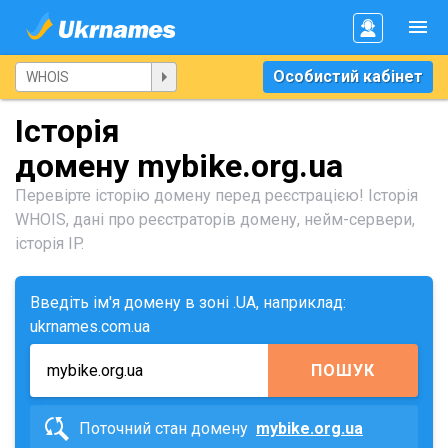
Особистий кабінет
Історія
домену mybike.org.ua
Перевірте історію домену перед реєстрацією! Історія
WHOIS, дані про реєстраторів домену, нейм-сервери,
історія IP.
Введіть ім'я домену в зоні .UA, наприклад:
ukrnames.com.ua
ПОШУК
Поточний стан домену
mybike.org.ua