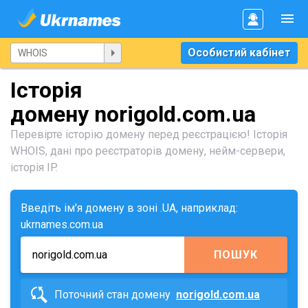
Особистий кабінет
Історія
домену norigold.com.ua
Перевірте історію домену перед реєстрацією! Історія
WHOIS, дані про реєстраторів домену, нейм-сервери,
історія IP.
Введіть ім'я домену в зоні .UA, наприклад:
ukrnames.com.ua
ПОШУК
Поточний стан домену
norigold.com.ua