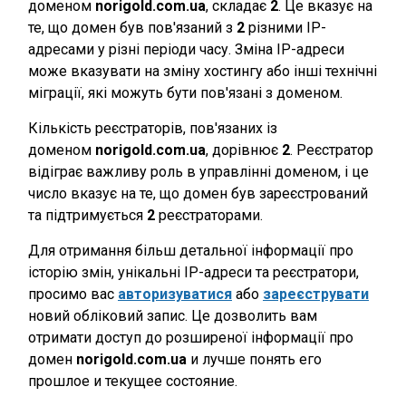
доменом
norigold.com.ua
, складає
2
. Це вказує на
те, що домен був пов'язаний з
2
різними IP-
адресами у різні періоди часу. Зміна IP-адреси
може вказувати на зміну хостингу або інші технічні
міграції, які можуть бути пов'язані з доменом.
Кількість реєстраторів, пов'язаних із
доменом
norigold.com.ua
, дорівнює
2
. Реєстратор
відіграє важливу роль в управлінні доменом, і це
число вказує на те, що домен був зареєстрований
та підтримується
2
реєстраторами.
Для отримання більш детальної інформації про
історію змін, унікальні IP-адреси та реєстратори,
просимо вас
авторизуватися
або
зареєструвати
новий обліковий запис. Це дозволить вам
отримати доступ до розширеної інформації про
домен
norigold.com.ua
и лучше понять его
прошлое и текущее состояние.