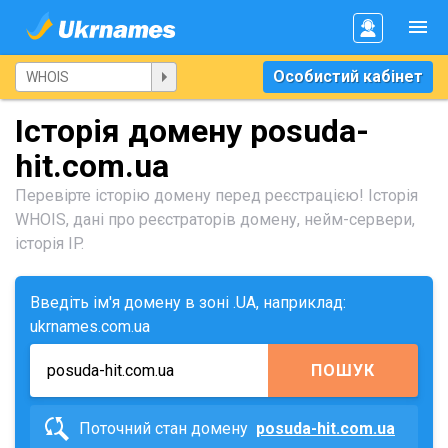
Особистий кабінет
Історія домену posuda-
hit.com.ua
Перевірте історію домену перед реєстрацією! Історія
WHOIS, дані про реєстраторів домену, нейм-сервери,
історія IP.
Введіть ім'я домену в зоні .UA, наприклад:
ukrnames.com.ua
ПОШУК
Поточний стан домену
posuda-hit.com.ua