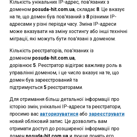
Кількість унікальних IP-адрес, пов'язаних з
доменом
posuda-hit.com.ua
, складає
8
. Це вказує
на те, що домен був пов'язаний з
8
різними IP-
адресами у різні періоди часу. Зміна IP-адреси
може вказувати на зміну хостингу або інші технічні
міграції, які можуть бути пов'язані з доменом.
Кількість реєстраторів, пов'язаних із
доменом
posuda-hit.com.ua
,
дорівнює
5
. Реєстратор відіграє важливу роль в
управлінні доменом, і це число вказує на те, що
домен був зареєстрований та
підтримується
5
реєстраторами.
Для отримання більш детальної інформації про
історію змін, унікальні IP-адреси та реєстратори,
просимо вас
авторизуватися
або
зареєструвати
новий обліковий запис. Це дозволить вам
отримати доступ до розширеної інформації про
домен
posuda-hit.com.ua
и лучше понять его