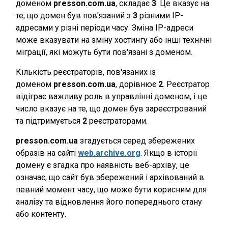
доменом
presson.com.ua
, складає
3
. Це вказує на
те, що домен був пов'язаний з
3
різними IP-
адресами у різні періоди часу. Зміна IP-адреси
може вказувати на зміну хостингу або інші технічні
міграції, які можуть бути пов'язані з доменом.
Кількість реєстраторів, пов'язаних із
доменом
presson.com.ua
, дорівнює
2
. Реєстратор
відіграє важливу роль в управлінні доменом, і це
число вказує на те, що домен був зареєстрований
та підтримується
2
реєстраторами.
presson.com.ua
згадується серед збережених
образів на сайті
web.archive.org
. Якщо в історії
домену є згадка про наявність веб-архіву, це
означає, що сайт був збережений і архівований в
певний момент часу, що може бути корисним для
аналізу та відновлення його попереднього стану
або контенту.