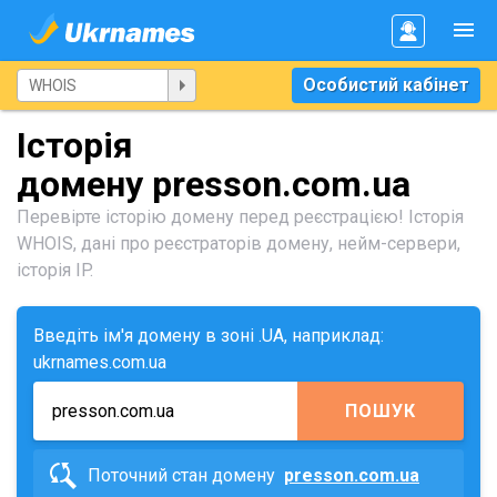
Особистий кабінет
Історія
домену presson.com.ua
Перевірте історію домену перед реєстрацією! Історія
WHOIS, дані про реєстраторів домену, нейм-сервери,
історія IP.
Введіть ім'я домену в зоні .UA, наприклад:
ukrnames.com.ua
ПОШУК
Поточний стан домену
presson.com.ua