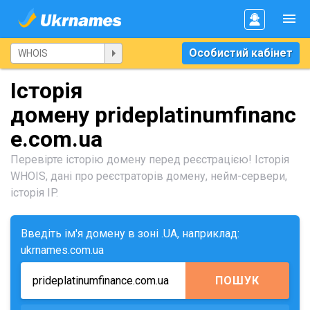
Особистий кабінет
Історія
домену prideplatinumfinanc
e.com.ua
Перевірте історію домену перед реєстрацією! Історія
WHOIS, дані про реєстраторів домену, нейм-сервери,
історія IP.
Введіть ім'я домену в зоні .UA, наприклад:
ukrnames.com.ua
ПОШУК