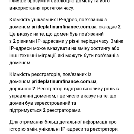
глибше зрозуміти еволюцію домену та його
використання протягом часу.
Кількість унікальних IP-адрес, пов'язаних з
доменом
prideplatinumfinance.com.ua
, складає
2
.
Це вказує на те, що домен був пов'язаний
з
2
різними IP-адресами у різні періоди часу. Зміна
IP-адреси може вказувати на зміну хостингу або
інші технічні міграції, які можуть бути пов'язані з
доменом.
Кількість реєстраторів, пов'язаних із
доменом
prideplatinumfinance.com.ua
,
дорівнює
2
. Реєстратор відіграє важливу роль в
управлінні доменом, і це число вказує на те, що
домен був зареєстрований та
підтримується
2
реєстраторами.
Для отримання більш детальної інформації про
історію змін, унікальні IP-адреси та реєстратори,