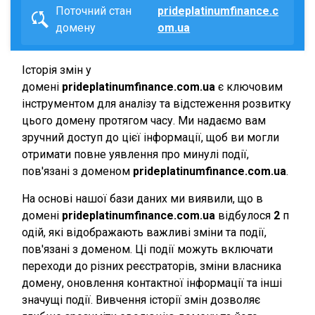
Поточний стан
prideplatinumfinance.c
домену
om.ua
Історія змін у
домені
prideplatinumfinance.com.ua
є ключовим
інструментом для аналізу та відстеження розвитку
цього домену протягом часу. Ми надаємо вам
зручний доступ до цієї інформації, щоб ви могли
отримати повне уявлення про минулі події,
пов'язані з доменом
prideplatinumfinance.com.ua
.
На основі нашої бази даних ми виявили, що в
домені
prideplatinumfinance.com.ua
відбулося
2
п
одій, які відображають важливі зміни та події,
пов'язані з доменом. Ці події можуть включати
переходи до різних реєстраторів, зміни власника
домену, оновлення контактної інформації та інші
значущі події. Вивчення історії змін дозволяє