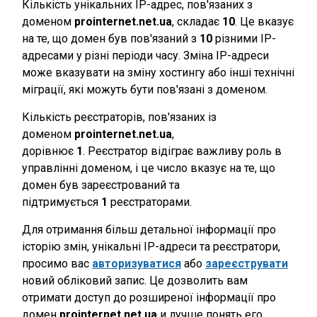
Кількість унікальних IP-адрес, пов'язаних з
доменом
prointernet.net.ua
, складає
10
. Це вказує
на те, що домен був пов'язаний з
10
різними IP-
адресами у різні періоди часу. Зміна IP-адреси
може вказувати на зміну хостингу або інші технічні
міграції, які можуть бути пов'язані з доменом.
Кількість реєстраторів, пов'язаних із
доменом
prointernet.net.ua
,
дорівнює
1
. Реєстратор відіграє важливу роль в
управлінні доменом, і це число вказує на те, що
домен був зареєстрований та
підтримується
1
реєстраторами.
Для отримання більш детальної інформації про
історію змін, унікальні IP-адреси та реєстратори,
просимо вас
авторизуватися
або
зареєструвати
новий обліковий запис. Це дозволить вам
отримати доступ до розширеної інформації про
домен
prointernet.net.ua
и лучше понять его