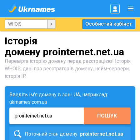
Особистий кабінет
Історія
домену prointernet.net.ua
Перевірте історію домену перед реєстрацією! Історія
WHOIS, дані про реєстраторів домену, нейм-сервери,
історія IP.
Введіть ім'я домену в зоні .UA, наприклад:
ukrnames.com.ua
ПОШУК
Поточний стан домену
prointernet.net.ua