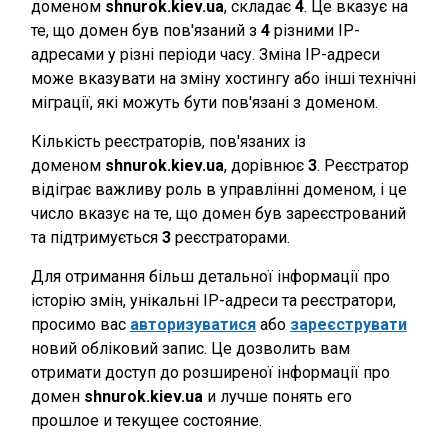
доменом
shnurok.kiev.ua
, складає
4
. Це вказує на
те, що домен був пов'язаний з
4
різними IP-
адресами у різні періоди часу. Зміна IP-адреси
може вказувати на зміну хостингу або інші технічні
міграції, які можуть бути пов'язані з доменом.
Кількість реєстраторів, пов'язаних із
доменом
shnurok.kiev.ua
, дорівнює
3
. Реєстратор
відіграє важливу роль в управлінні доменом, і це
число вказує на те, що домен був зареєстрований
та підтримується
3
реєстраторами.
Для отримання більш детальної інформації про
історію змін, унікальні IP-адреси та реєстратори,
просимо вас
авторизуватися
або
зареєструвати
новий обліковий запис. Це дозволить вам
отримати доступ до розширеної інформації про
домен
shnurok.kiev.ua
и лучше понять его
прошлое и текущее состояние.