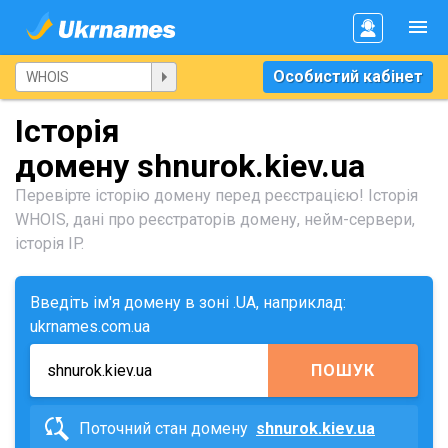
Особистий кабінет
Історія
домену shnurok.kiev.ua
Перевірте історію домену перед реєстрацією! Історія
WHOIS, дані про реєстраторів домену, нейм-сервери,
історія IP.
Введіть ім'я домену в зоні .UA, наприклад:
ukrnames.com.ua
ПОШУК
Поточний стан домену
shnurok.kiev.ua