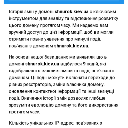
Історія змін у домені
shnurok.kiev.ua
є ключовим
інструментом для аналізу та відстеження розвитку
цього домену протягом часу. Ми надаємо вам
зручний доступ до цієї інформації, щоб ви могли
отримати повне уявлення про минулі події,
пов'язані з доменом
shnurok.kiev.ua
.
На основі нашої бази даних ми виявили, що в
домені
shnurok.kiev.ua
відбулося
9
подій, які
відображають важливі зміни та події, пов'язані з
доменом. Ці події можуть включати переходи до
різних реєстраторів, зміни власника домену,
оновлення контактної інформації та інші значущі
події. Вивчення історії змін дозволяє глибше
зрозуміти еволюцію домену та його використання
протягом часу.
Кількість унікальних IP-адрес, пов'язаних з