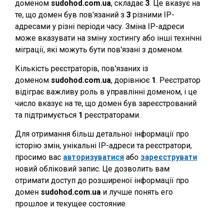
доменом
sudohod.com.ua
, складає
3
. Це вказує на
те, що домен був пов'язаний з
3
різними IP-
адресами у різні періоди часу. Зміна IP-адреси
може вказувати на зміну хостингу або інші технічні
міграції, які можуть бути пов'язані з доменом.
Кількість реєстраторів, пов'язаних із
доменом
sudohod.com.ua
, дорівнює
1
. Реєстратор
відіграє важливу роль в управлінні доменом, і це
число вказує на те, що домен був зареєстрований
та підтримується
1
реєстраторами.
Для отримання більш детальної інформації про
історію змін, унікальні IP-адреси та реєстратори,
просимо вас
авторизуватися
або
зареєструвати
новий обліковий запис. Це дозволить вам
отримати доступ до розширеної інформації про
домен
sudohod.com.ua
и лучше понять его
прошлое и текущее состояние.