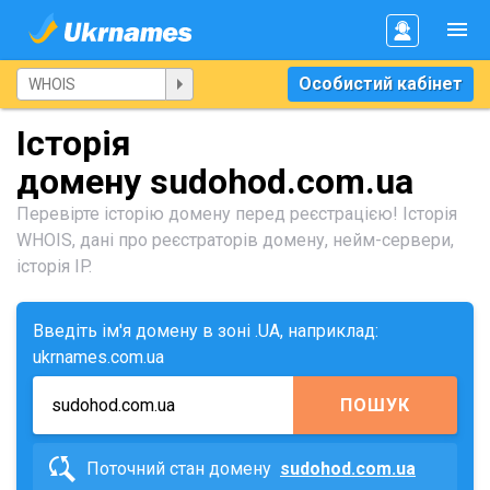
Особистий кабінет
Історія
домену sudohod.com.ua
Перевірте історію домену перед реєстрацією! Історія
WHOIS, дані про реєстраторів домену, нейм-сервери,
історія IP.
Введіть ім'я домену в зоні .UA, наприклад:
ukrnames.com.ua
ПОШУК
Поточний стан домену
sudohod.com.ua