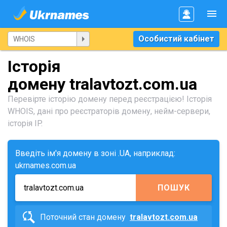
Особистий кабінет
Історія
домену tralavtozt.com.ua
Перевірте історію домену перед реєстрацією! Історія
WHOIS, дані про реєстраторів домену, нейм-сервери,
історія IP.
Введіть ім'я домену в зоні .UA, наприклад:
ukrnames.com.ua
ПОШУК
Поточний стан домену
tralavtozt.com.ua