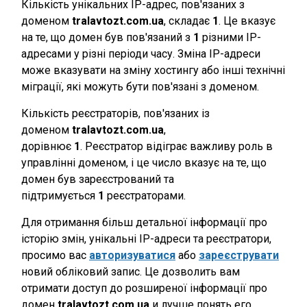
Кількість унікальних IP-адрес, пов'язаних з
доменом
tralavtozt.com.ua
, складає
1
. Це вказує
на те, що домен був пов'язаний з
1
різними IP-
адресами у різні періоди часу. Зміна IP-адреси
може вказувати на зміну хостингу або інші технічні
міграції, які можуть бути пов'язані з доменом.
Кількість реєстраторів, пов'язаних із
доменом
tralavtozt.com.ua
,
дорівнює
1
. Реєстратор відіграє важливу роль в
управлінні доменом, і це число вказує на те, що
домен був зареєстрований та
підтримується
1
реєстраторами.
Для отримання більш детальної інформації про
історію змін, унікальні IP-адреси та реєстратори,
просимо вас
авторизуватися
або
зареєструвати
новий обліковий запис. Це дозволить вам
отримати доступ до розширеної інформації про
домен
tralavtozt.com.ua
и лучше понять его