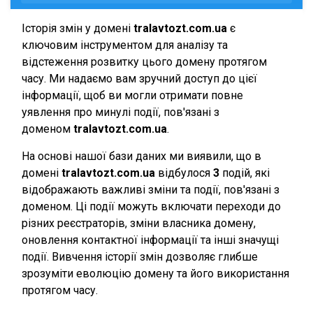
Історія змін у домені
tralavtozt.com.ua
є
ключовим інструментом для аналізу та
відстеження розвитку цього домену протягом
часу. Ми надаємо вам зручний доступ до цієї
інформації, щоб ви могли отримати повне
уявлення про минулі події, пов'язані з
доменом
tralavtozt.com.ua
.
На основі нашої бази даних ми виявили, що в
домені
tralavtozt.com.ua
відбулося
3
подій, які
відображають важливі зміни та події, пов'язані з
доменом. Ці події можуть включати переходи до
різних реєстраторів, зміни власника домену,
оновлення контактної інформації та інші значущі
події. Вивчення історії змін дозволяє глибше
зрозуміти еволюцію домену та його використання
протягом часу.