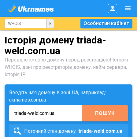
Особистий кабінет
Історія домену triada-
weld.com.ua
Перевірте історію домену перед реєстрацією! Історія
WHOIS, дані про реєстраторів домену, нейм-сервери,
історія IP.
Введіть ім'я домену в зоні .UA, наприклад:
ukrnames.com.ua
ПОШУК
Поточний стан домену
triada-weld.com.ua