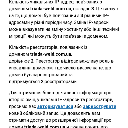
Кількість унікальних IP-адрес, пов'язаних з
доменом
triada-weld.com.ua
, складає
3
. Це вказує
на те, що домен був пов'язаний з
3
різними IP-
адресами у різні періоди часу. Зміна IP-адреси
може вказувати на зміну хостингу або інші технічні
міграції, які можуть бути пов'язані з доменом.
Кількість реєстраторів, пов'язаних із
доменом
triada-weld.com.ua
,
дорівнює
2
. Реєстратор відіграє важливу роль в
управлінні доменом, і це число вказує на те, що
домен був зареєстрований та
підтримується
2
реєстраторами.
Для отримання більш детальної інформації про
історію змін, унікальні IP-адреси та реєстратори,
просимо вас
авторизуватися
або
зареєструвати
новий обліковий запис. Це дозволить вам
отримати доступ до розширеної інформації про
домен
triada-weld.com.ua
и лучше понять его