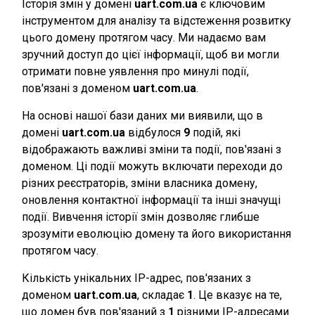
Історія змін у домені
uart.com.ua
є ключовим
інструментом для аналізу та відстеження розвитку
цього домену протягом часу. Ми надаємо вам
зручний доступ до цієї інформації, щоб ви могли
отримати повне уявлення про минулі події,
пов'язані з доменом
uart.com.ua
.
На основі нашої бази даних ми виявили, що в
домені
uart.com.ua
відбулося
9
подій, які
відображають важливі зміни та події, пов'язані з
доменом. Ці події можуть включати переходи до
різних реєстраторів, зміни власника домену,
оновлення контактної інформації та інші значущі
події. Вивчення історії змін дозволяє глибше
зрозуміти еволюцію домену та його використання
протягом часу.
Кількість унікальних IP-адрес, пов'язаних з
доменом
uart.com.ua
, складає
1
. Це вказує на те,
що домен був пов'язаний з
1
різними IP-адресами