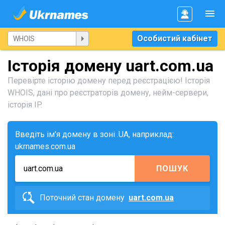
Особистий кабінет
Історія домену uart.com.ua
Перевірте історію домену перед реєстрацією! Історія
WHOIS, дані про реєстраторів домену, нейм-сервери,
історія IP.
Введіть ім'я домену в зоні .UA, наприклад:
ukrnames.com.ua
ПОШУК
Поточний стан домену
uart.com.ua