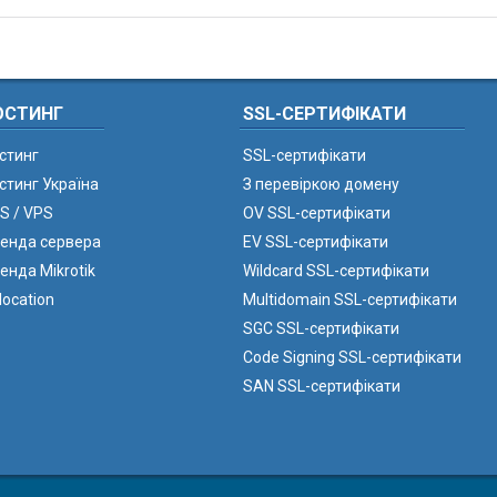
ОСТИНГ
SSL-СЕРТИФІКАТИ
стинг
SSL-сертифікати
стинг Україна
З перевіркою домену
S / VPS
OV SSL-сертифікати
енда сервера
EV SSL-сертифікати
енда Mikrotik
Wildcard SSL-сертифікати
location
Multidomain SSL-сертифікати
SGC SSL-сертифікати
Code Signing SSL-сертифікати
SAN SSL-сертифікати