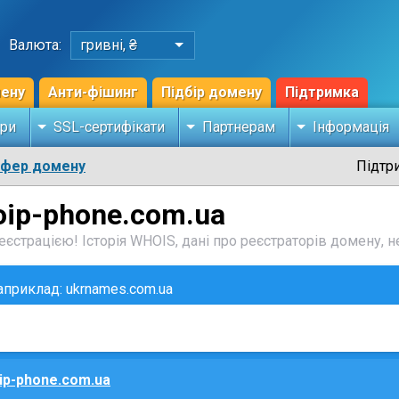
Валюта:
гривні, ₴
мену
Анти-фішинг
Підбір домену
Підтримка
ри
SSL-сертифікати
Партнерам
Інформація
сфер домену
Підтр
oip-phone.com.ua
єстрацією! Історія WHOIS, дані про реєстраторів домену, не
наприклад: ukrnames.com.ua
ip-phone.com.ua