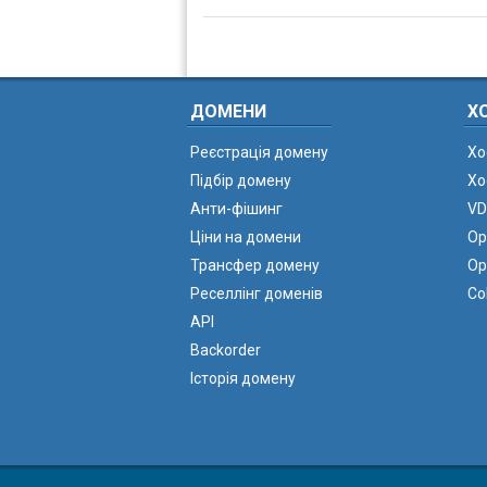
ДОМЕНИ
Х
Реєстрація домену
Хо
Підбір домену
Хо
Анти-фішинг
VD
Ціни на домени
Ор
Трансфер домену
Ор
Реселлінг доменів
Co
API
Backorder
Історія домену