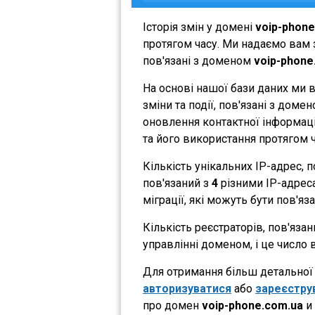
Історія змін у домені
voip-phone
протягом часу. Ми надаємо вам з
пов'язані з доменом
voip-phone
На основі нашої бази даних ми 
зміни та події, пов'язані з дом
оновлення контактної інформації
та його використання протягом ч
Кількість унікальних IP-адрес,
пов'язаний з
4
різними IP-адресам
міграції, які можуть бути пов'яз
Кількість реєстраторів, пов'яза
управлінні доменом, і це число 
Для отримання більш детальної і
авторизуватися
або
зареєстру
про домен
voip-phone.com.ua
и 