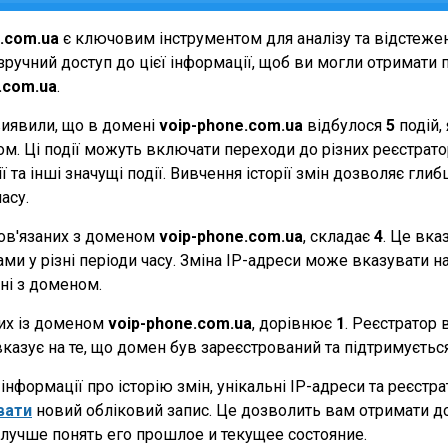
.com.ua
є ключовим інструментом для аналізу та відстеже
ручний доступ до цієї інформації, щоб ви могли отримати п
.com.ua
.
виявили, що в домені
voip-phone.com.ua
відбулося
5
подій,
еном. Ці події можуть включати переходи до різних реєстрат
 та інші значущі події. Вивчення історії змін дозволяє г
асу.
 пов'язаних з доменом
voip-phone.com.ua
, складає
4
. Це вка
и у різні періоди часу. Зміна IP-адреси може вказувати на 
ані з доменом.
них із доменом
voip-phone.com.ua
, дорівнює
1
. Реєстратор 
вказує на те, що домен був зареєстрований та підтримуєть
нформації про історію змін, унікальні IP-адреси та реєстр
вати
новий обліковий запис. Це дозволить вам отримати д
лучше понять его прошлое и текущее состояние.