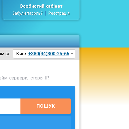
Особистий кабінет
Забули пароль?
Реєстрація
имка:
Київ:
+380(44)300-25-66
йм-сервери, історія IP.
ПОШУК