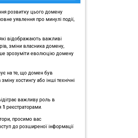
ння розвитку цього домену
овне уявлення про минулі події,
 які відображають важливі
орів, зміни власника домену,
либше зрозуміти еволюцію домену
зує на те, що домен був
зміну хостингу або інші технічні
відіграє важливу роль в
ся
1
реєстраторами.
атори, просимо вас
оступ до розширеної інформації