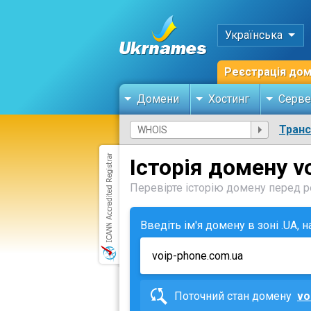
Українська
Реєстрація до
Домени
Хостинг
Серве
Тран
Історія домену v
Перевірте історію домену перед ре
Введіть ім'я домену в зоні .UA, 
Поточний стан домену
vo