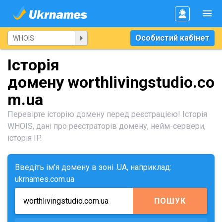
Особистий кабінет
Історія
домену worthlivingstudio.co
m.ua
Перевірте історію домену перед реєстрацією! Історія
WHOIS, дані про реєстраторів домену, нейм-сервери,
історія IP.
Введіть ім'я домену в зоні .UA, наприклад:
ukrnames.com.ua
ПОШУК