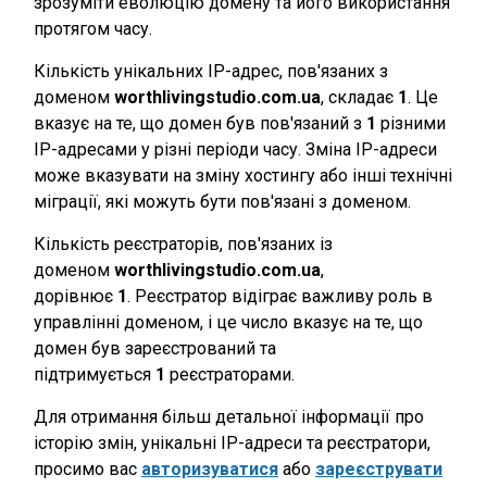
зрозуміти еволюцію домену та його використання
протягом часу.
Кількість унікальних IP-адрес, пов'язаних з
доменом
worthlivingstudio.com.ua
, складає
1
. Це
вказує на те, що домен був пов'язаний з
1
різними
IP-адресами у різні періоди часу. Зміна IP-адреси
може вказувати на зміну хостингу або інші технічні
міграції, які можуть бути пов'язані з доменом.
Кількість реєстраторів, пов'язаних із
доменом
worthlivingstudio.com.ua
,
дорівнює
1
. Реєстратор відіграє важливу роль в
управлінні доменом, і це число вказує на те, що
домен був зареєстрований та
підтримується
1
реєстраторами.
Для отримання більш детальної інформації про
історію змін, унікальні IP-адреси та реєстратори,
просимо вас
авторизуватися
або
зареєструвати