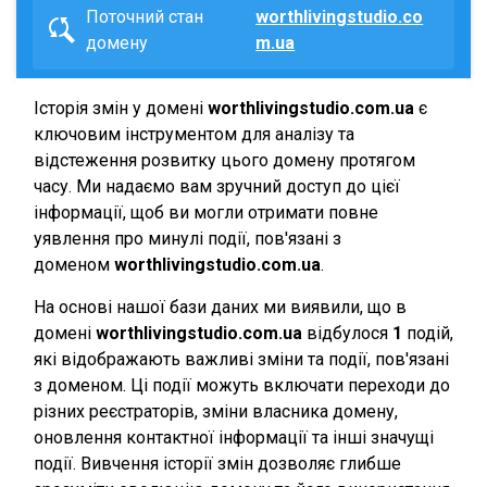
Поточний стан
worthlivingstudio.co
домену
m.ua
Історія змін у домені
worthlivingstudio.com.ua
є
ключовим інструментом для аналізу та
відстеження розвитку цього домену протягом
часу. Ми надаємо вам зручний доступ до цієї
інформації, щоб ви могли отримати повне
уявлення про минулі події, пов'язані з
доменом
worthlivingstudio.com.ua
.
На основі нашої бази даних ми виявили, що в
домені
worthlivingstudio.com.ua
відбулося
1
подій,
які відображають важливі зміни та події, пов'язані
з доменом. Ці події можуть включати переходи до
різних реєстраторів, зміни власника домену,
оновлення контактної інформації та інші значущі
події. Вивчення історії змін дозволяє глибше