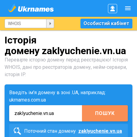
Особистий кабінет
Історія
домену zaklyuchenie.vn.ua
Перевірте історію домену перед реєстрацією! Історія
WHOIS, дані про реєстраторів домену, нейм-сервери,
історія IP.
Введіть ім'я домену в зоні .UA, наприклад:
ukrnames.com.ua
ПОШУК
Поточний стан домену
zaklyuchenie.vn.ua