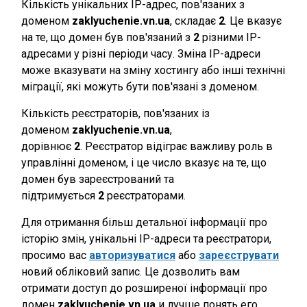
Кількість унікальних IP-адрес, пов'язаних з
доменом
zaklyuchenie.vn.ua
, складає
2
. Це вказує
на те, що домен був пов'язаний з
2
різними IP-
адресами у різні періоди часу. Зміна IP-адреси
може вказувати на зміну хостингу або інші технічні
міграції, які можуть бути пов'язані з доменом.
Кількість реєстраторів, пов'язаних із
доменом
zaklyuchenie.vn.ua
,
дорівнює
2
. Реєстратор відіграє важливу роль в
управлінні доменом, і це число вказує на те, що
домен був зареєстрований та
підтримується
2
реєстраторами.
Для отримання більш детальної інформації про
історію змін, унікальні IP-адреси та реєстратори,
просимо вас
авторизуватися
або
зареєструвати
новий обліковий запис. Це дозволить вам
отримати доступ до розширеної інформації про
домен
zaklyuchenie.vn.ua
и лучше понять его