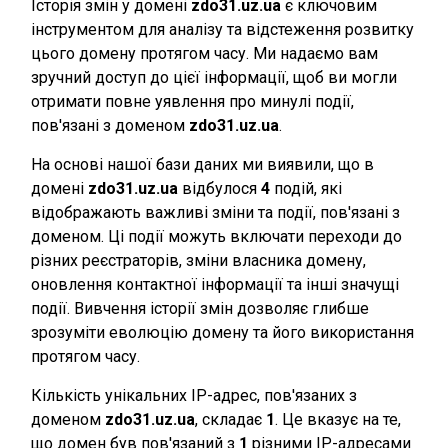
Історія змін у домені
zdo31.uz.ua
є ключовим
інструментом для аналізу та відстеження розвитку
цього домену протягом часу. Ми надаємо вам
зручний доступ до цієї інформації, щоб ви могли
отримати повне уявлення про минулі події,
пов'язані з доменом
zdo31.uz.ua
.
На основі нашої бази даних ми виявили, що в
домені
zdo31.uz.ua
відбулося
4
подій, які
відображають важливі зміни та події, пов'язані з
доменом. Ці події можуть включати переходи до
різних реєстраторів, зміни власника домену,
оновлення контактної інформації та інші значущі
події. Вивчення історії змін дозволяє глибше
зрозуміти еволюцію домену та його використання
протягом часу.
Кількість унікальних IP-адрес, пов'язаних з
доменом
zdo31.uz.ua
, складає
1
. Це вказує на те,
що домен був пов'язаний з
1
різними IP-адресами