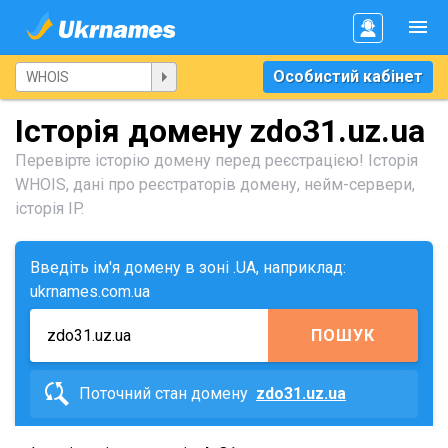
Особистий кабінет
Історія домену zdo31.uz.ua
Перевірте історію домену перед реєстрацією! Історія
WHOIS, дані про реєстраторів домену, нейм-сервери,
історія IP.
Введіть ім'я домену в зоні .UA, наприклад:
ukrnames.com.ua
ПОШУК
Поточний стан домену
zdo31.uz.ua