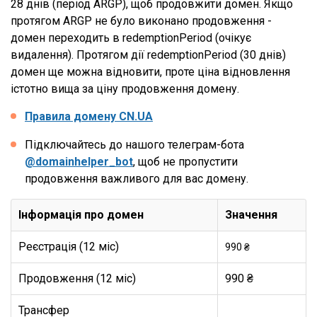
28 днів (період ARGP), щоб продовжити домен. Якщо
протягом ARGP не було виконано продовження -
домен переходить в redemptionPeriod (очікує
видалення). Протягом дії redemptionPeriod (30 днів)
домен ще можна відновити, проте ціна відновлення
істотно вища за ціну продовження домену.
Правила домену CN.UA
Підключайтесь до нашого телеграм-бота
@domainhelper_bot
, щоб не пропустити
продовження важливого для вас домену.
Інформація про домен
Значення
Реєстрація (12 міс)
990 ₴
Продовження (12 міс)
990 ₴
Трансфер