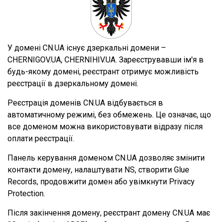
У домені CN.UA існує дзеркальні домени –
CHERNIGOV.UA, CHERNIHIV.UA. Зареєструвавши ім'я в
будь-якому домені, реєстрант отримує можливість
реєстрації в дзеркальному домені.
Реєстрація доменів CN.UA відбувається в
автоматичному режимі, без обмежень. Це означає, що
все доменом можна використовувати відразу після
оплати реєстрації.
Панель керування доменом CN.UA дозволяє змінити
контакти домену, налаштувати NS, створити Glue
Records, продовжити домен або увімкнути Privacy
Protection.
Після закінчення домену, реєстрант домену CN.UA має