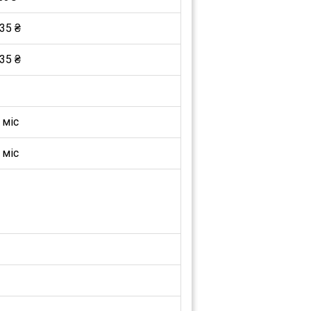
35 ₴
35 ₴
 міс
 міс