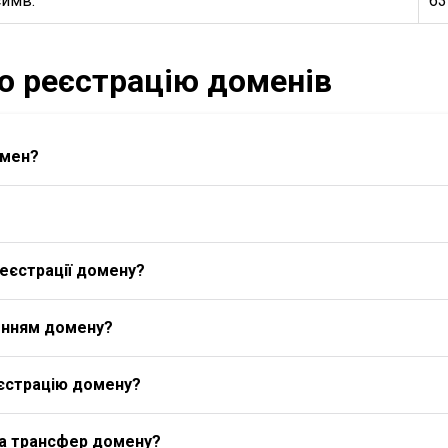
симв.
63
ро реєстрацію доменів
омен?
еєстрації домену?
енням домену?
єстрацію домену?
на трансфер домену?