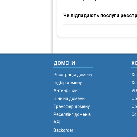
Чи підпадають послуги реєстра
ДОМЕНИ
Х
Реєстрація домену
Хо
Підбір домену
Хо
Анти-фішинг
VD
Ціни на домени
Ор
Трансфер домену
Ор
Реселлінг доменів
Co
API
Backorder