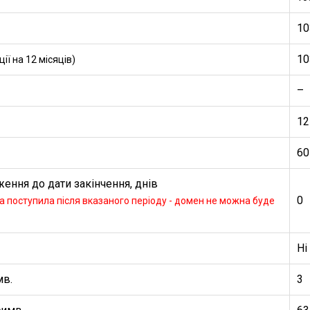
10
10
ї на 12 місяців)
–
12
60
ення до дати закінчення, днів
0
 поступила після вказаного періоду - домен не можна буде
Ні
мв.
3