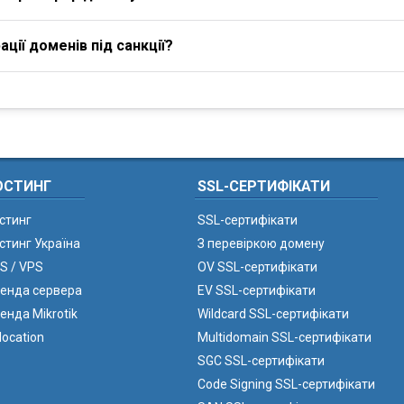
ції доменів під санкції?
ОСТИНГ
SSL-СЕРТИФІКАТИ
стинг
SSL-сертифікати
стинг Україна
З перевіркою домену
S / VPS
OV SSL-сертифікати
енда сервера
EV SSL-сертифікати
енда Mikrotik
Wildcard SSL-сертифікати
location
Multidomain SSL-сертифікати
SGC SSL-сертифікати
Code Signing SSL-сертифікати