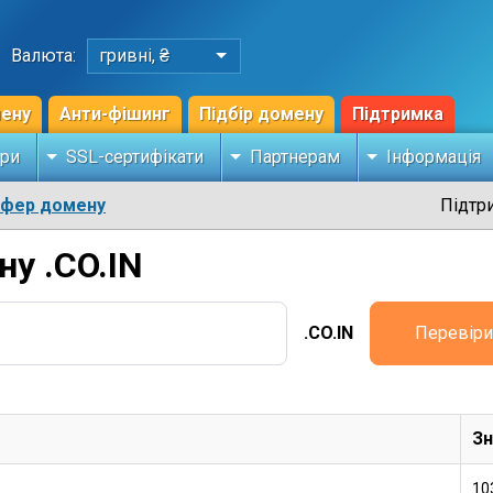
Валюта:
гривні, ₴
мену
Анти-фішинг
Підбір домену
Підтримка
ри
SSL-сертифікати
Партнерам
Інформація
сфер домену
Підтр
у .CO.IN
.CO.IN
Перевіри
Зн
10