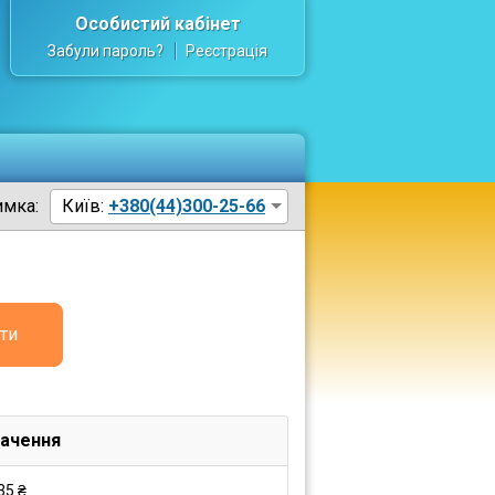
Особистий кабінет
Забули пароль?
Реєстрація
имка:
Київ:
+380(44)300-25-66
ти
ачення
35 ₴