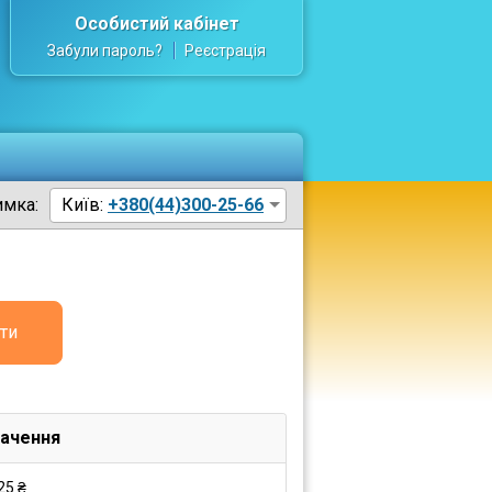
Особистий кабінет
Забули пароль?
Реєстрація
имка:
Київ:
+380(44)300-25-66
ти
ачення
25 ₴