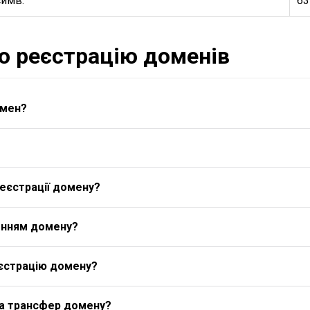
симв.
63
ро реєстрацію доменів
омен?
еєстрації домену?
енням домену?
єстрацію домену?
на трансфер домену?