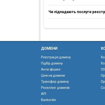
Чи підпадають послуги реєстра
ДОМЕНИ
Х
Реєстрація домену
Хо
Підбір домену
Хо
Анти-фішинг
VD
Ціни на домени
Ор
Трансфер домену
Ор
Реселлінг доменів
Co
API
Backorder