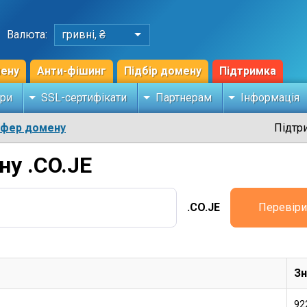
Валюта:
гривні, ₴
мену
Анти-фішинг
Підбір домену
Підтримка
ри
SSL-сертифікати
Партнерам
Інформація
сфер домену
Підтр
ну .CO.JE
.CO.JE
Перевіри
Зн
92