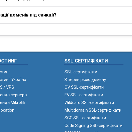
ції доменів під санкції?
ОСТИНГ
SSL-СЕРТИФІКАТИ
стинг
SSL-сертифікати
стинг Україна
З перевіркою домену
S / VPS
OV SSL-сертифікати
енда сервера
EV SSL-сертифікати
енда Mikrotik
Wildcard SSL-сертифікати
location
Multidomain SSL-сертифікати
SGC SSL-сертифікати
Code Signing SSL-сертифікати