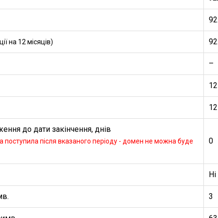
92
92
ї на 12 місяців)
–
12
12
ення до дати закінчення, днів
0
 поступила після вказаного періоду - домен не можна буде
Ні
мв.
3