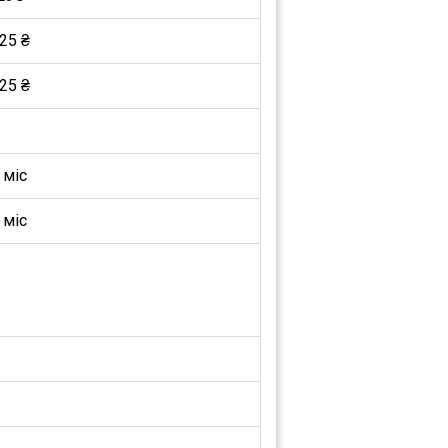
25 ₴
25 ₴
 міс
 міс