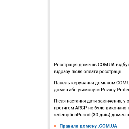
Реєстрація доменів COM.UA відбу
відразу після оплати реєстрації.
Панель керування доменом COM.UA
домен або увімкнути Privacy Protec
Після настання дати закінчення, 
протягом ARGP не було виконано п
redemptionPeriod (30 днів) домен
Правила домену .COM.UA