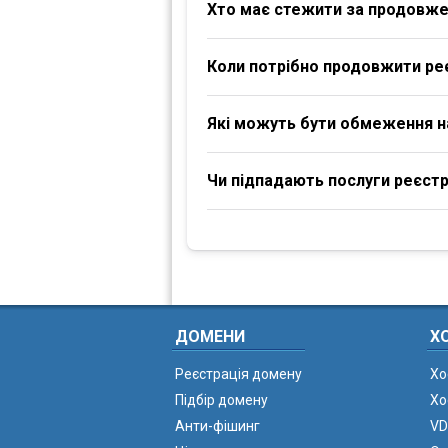
Хто має стежити за продовж
Коли потрібно продовжити ре
Які можуть бути обмеження 
Чи підпадають послуги реєстра
ДОМЕНИ
Х
Реєстрація домену
Хо
Підбір домену
Хо
Анти-фішинг
VD