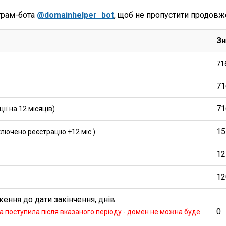
грам-бота
@domainhelper_bot
, щоб не пропустити продовж
Зн
71
71
71
ї на 12 місяців)
15
ключено реєстрацію +12 міс.)
12
12
ення до дати закінчення, днів
0
 поступила після вказаного періоду - домен не можна буде