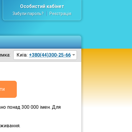
Особистий кабінет
Забули пароль?
Реєстрація
имка:
Київ:
+380(44)300-25-66
ти
но понад 300 000 імен. Для
оживання.