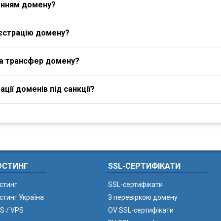
енням домену?
єстрацію домену?
на трансфер домену?
ції доменів під санкції?
ОСТИНГ
SSL-СЕРТИФІКАТИ
стинг
SSL-сертифікати
стинг Україна
З перевіркою домену
S / VPS
OV SSL-сертифікати