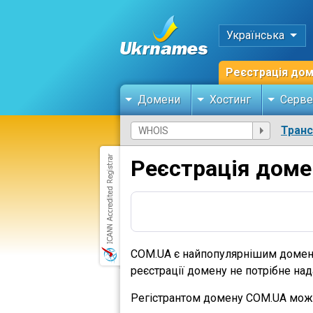
Українська
Реєстрація до
Домени
Хостинг
Серве
Тран
Реєстрація доме
COM.UA є найпопулярнішим доменом
реєстрації домену не потрібне на
Регістрантом домену COM.UA може