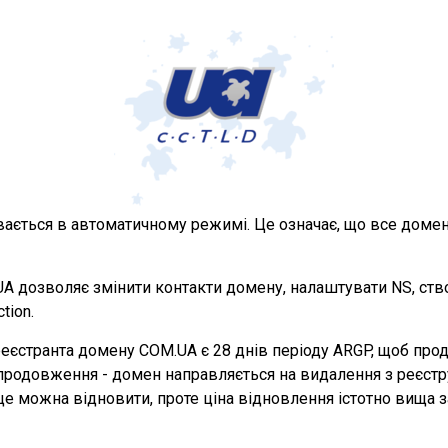
вається в автоматичному режимі. Це означає, що все дом
 дозволяє змінити контакти домену, налаштувати NS, ство
tion.
у реєстранта домену COM.UA є 28 днів періоду ARGP, щоб п
родовження - домен направляється на видалення з реєстру 
 ще можна відновити, проте ціна відновлення істотно вища 