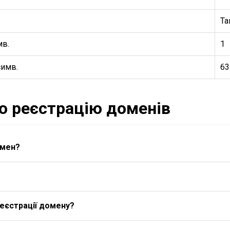
Та
мв.
1
симв.
63
ро реєстрацію доменів
омен?
еєстрації домену?