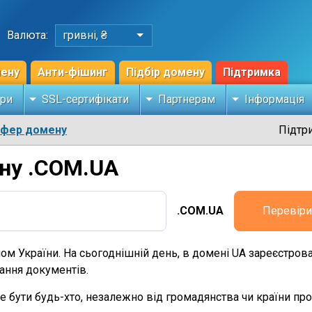
Валюта:
гривні, ₴
мену
Анти-фішинг
Підбір домену
Підтримка
ри
SSL-сертифікати
Партнерам
Інформація
сфер домену
Підтр
ну .COM.UA
.COM.UA
Перевіри
 України. На сьогоднішній день, в домені UA зареєстрова
дання документів.
 бути будь-хто, незалежно від громадянства чи країни пр