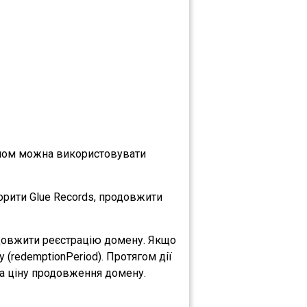
еном можна використовувати
рити Glue Records, продовжити
родовжити реєстрацію домену. Якщо
(redemptionPeriod). Протягом дії
за ціну продовження домену.