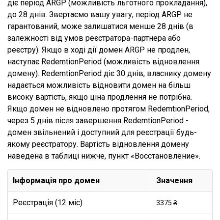
діє період ARGP (можливість льготного прокладання),
до 28 днів. Звертаємо вашу увагу, період ARGP не
гарантований, може залишатися менше 28 днів (в
залежності від умов реєстратора-партнера або
реєстру). Якщо в ході дії домен ARGP не продлен,
наступає RedemtionPeriod (можливість відновлення
домену). RedemtionPeriod діє 30 днів, власнику домену
надається можливість відновити домен на більш
високу вартість, якщо ціна продлення не потрібна.
Якщо домен не відновлено протягом RedemtionPeriod,
через 5 днів після завершення RedemtionPeriod -
домен звільнений і доступний для реєстрації будь-
якому реєстратору. Вартість відновлення домену
наведена в таблиці нижче, пункт «Восстановление».
Інформація про домен
Значення
Реєстрація (12 міс)
3375 ₴