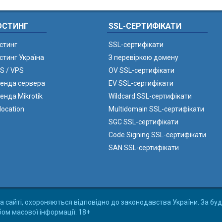
ОСТИНГ
SSL-СЕРТИФІКАТИ
стинг
SSL-сертифікати
стинг Україна
З перевіркою домену
S / VPS
OV SSL-сертифікати
енда сервера
EV SSL-сертифікати
енда Mikrotik
Wildcard SSL-сертифікати
location
Multidomain SSL-сертифікати
SGC SSL-сертифікати
Code Signing SSL-сертифікати
SAN SSL-сертифікати
а сайті, охороняються відповідно до законодавства України. За буд
бом масової інформації. 18+