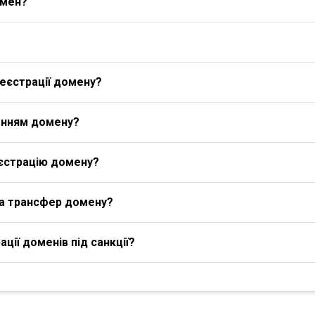
омен?
еєстрації домену?
енням домену?
єстрацію домену?
на трансфер домену?
ції доменів під санкції?