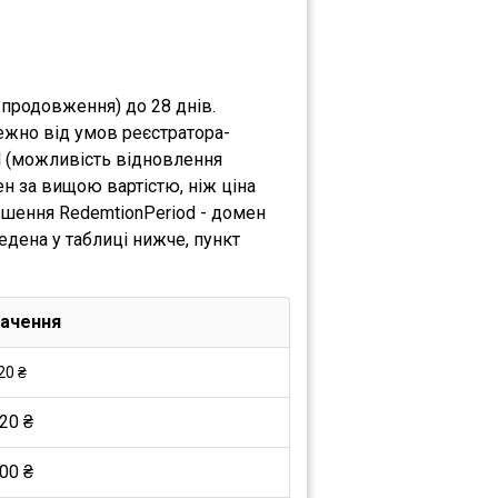
 продовження) до 28 днів.
ежно від умов реєстратора-
d (можливість відновлення
н за вищою вартістю, ніж ціна
ршення RedemtionPeriod - домен
едена у таблиці нижче, пункт
ачення
20 ₴
20 ₴
00 ₴