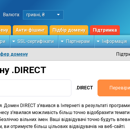
Валюта:
гривні, ₴
мену
Анти-фішинг
Підбір домену
Підтримка
ри
SSL-сертифікати
Партнерам
Інформація
сфер домену
Підтр
ну .DIRECT
.DIRECT
Перевіри
я. Домен DIRECT з'явився в Інтернеті в результаті програ
несу з'явилася можливість більш точно відобразити темати
 безліччю вільних імен. Ваші відвідувачі точно будуть впевне
 ви отримуєте більш цільових відвідувачів на веб-сайті.