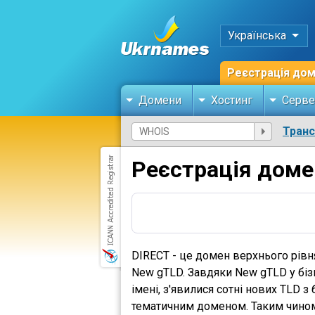
Українська
Реєстрація до
Домени
Хостинг
Серве
Тран
Реєстрація доме
DIRECT - це домен верхнього рівн
New gTLD. Завдяки New gTLD у біз
імені, з'явилися сотні нових TLD з
тематичним доменом. Таким чином,