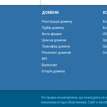
ДОМЕНИ
Х
Реєстрація домену
Хо
Підбір домену
Хо
Анти-фішинг
VD
Ціни на домени
Ор
Трансфер домену
Ор
Реселлінг доменів
Co
API
Backorder
Історія домену
Усі права на матеріали, що знаходяться н
письмова угода обов'язкова. Сайт є засо