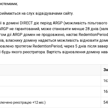
истемами;
риймається на слух відвідувачами сайту.
ії в домені DIRECT діє період ARGP (можливість пільгового
ARGP не гарантований, може становити менше 28 днів (зал
ягом дії ARGP домен не продовжено, настає RedemtionPerio
днів, власнику домену надається можливість відновити доме
влено протягом RedemtionPeriod, через 5 днів після заве
ії будь-якого реєстратора. Вартість відновлення домену нав
Зн
16
16
54
ключено реєстрацію +12 міс.)