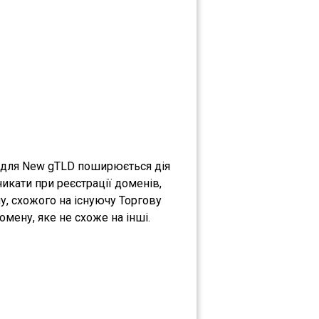
о для New gTLD поширюється дія
никати при реєстрації доменів,
у, схожого на існуючу Торгову
мену, яке не схоже на інші.