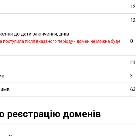
12
12
ення до дати закінчення, днів
0
 поступила після вказаного періоду - домен не можна буде
Ні
мв.
3
симв.
63
ро реєстрацію доменів