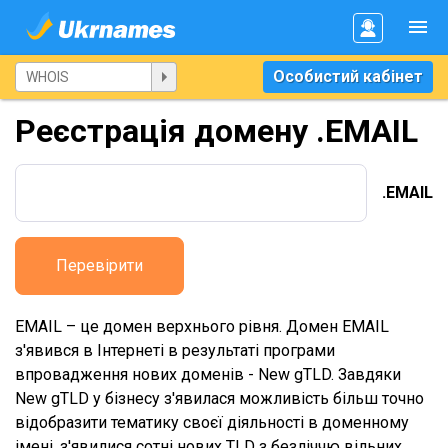
Особистий кабінет
Реєстрація домену .EMAIL
.EMAIL
Перевірити
EMAIL – це домен верхнього рівня. Домен EMAIL
з'явився в Інтернеті в результаті програми
впровадження нових доменів - New gTLD. Завдяки
New gTLD у бізнесу з'явилася можливість більш точно
відобразити тематику своєї діяльності в доменному
імені, з'явилися сотні нових TLD з безліччю вільних