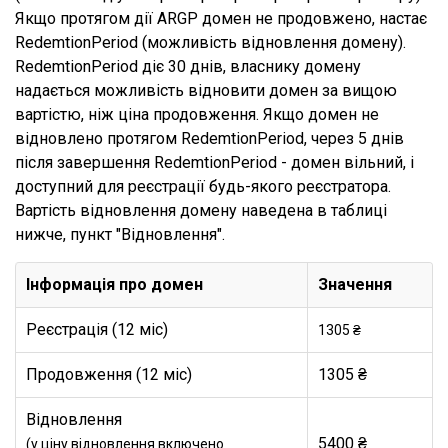
Якщо протягом дії ARGP домен не продовжено, настає
RedemtionPeriod (можливість відновлення домену).
RedemtionPeriod діє 30 днів, власнику домену
надається можливість відновити домен за вищою
вартістю, ніж ціна продовження. Якщо домен не
відновлено протягом RedemtionPeriod, через 5 днів
після завершення RedemtionPeriod - домен вільний, і
доступний для реєстрації будь-якого реєстратора.
Вартість відновлення домену наведена в таблиці
нижче, пункт "Відновлення".
Інформація про домен
Значення
Реєстрація (12 міс)
1305 ₴
Продовження (12 міс)
1305 ₴
Відновлення
5400 ₴
(у ціну відновлення включено