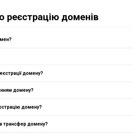
ро реєстрацію доменів
омен?
еєстрації домену?
енням домену?
єстрацію домену?
на трансфер домену?