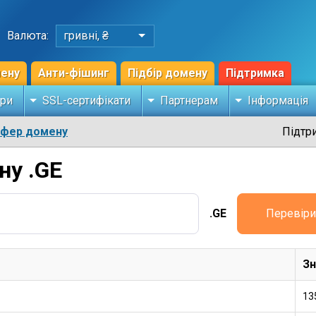
Валюта:
гривні, ₴
мену
Анти-фішинг
Підбір домену
Підтримка
ри
SSL-сертифікати
Партнерам
Інформація
сфер домену
Підтр
ну .GE
.GE
Перевіри
Зн
13