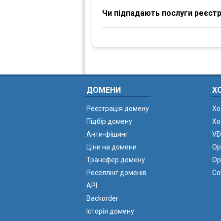
Чи підпадають послуги реєстра
ДОМЕНИ
Х
Реєстрація домену
Хо
Підбір домену
Хо
Анти-фішинг
VD
Ціни на домени
Ор
Трансфер домену
Ор
Реселлінг доменів
Co
API
Backorder
Історія домену