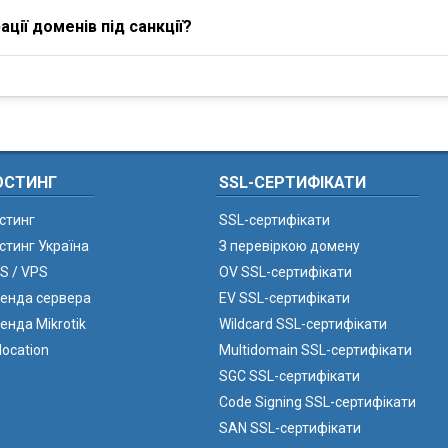
ції доменів під санкції?
ОСТИНГ
SSL-СЕРТИФІКАТИ
стинг
SSL-сертифікати
стинг Україна
З перевіркою домену
S / VPS
OV SSL-сертифікати
енда сервера
EV SSL-сертифікати
енда Mikrotik
Wildcard SSL-сертифікати
location
Multidomain SSL-сертифікати
SGC SSL-сертифікати
Code Signing SSL-сертифікати
SAN SSL-сертифікати