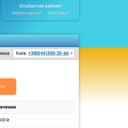
Особистий кабінет
Забули пароль?
Реєстрація
имка:
Київ:
+380(44)300-25-66
ти
ачення
500 ₴