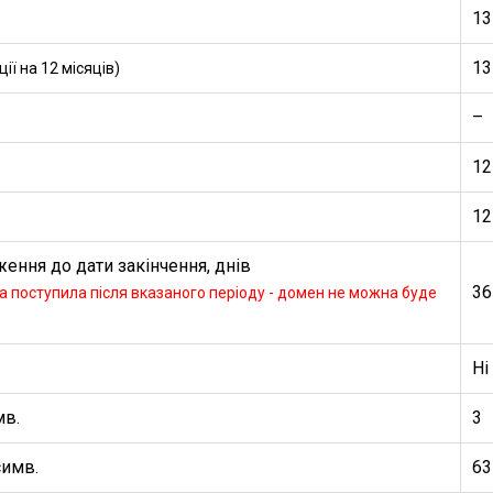
13
13
ї на 12 місяців)
–
12
12
ення до дати закінчення, днів
36
 поступила після вказаного періоду - домен не можна буде
Ні
мв.
3
симв.
63