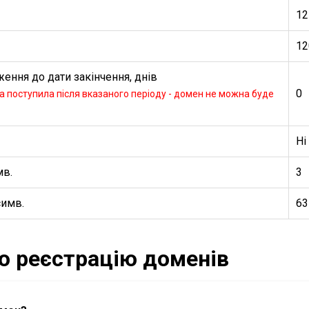
12
12
ення до дати закінчення, днів
0
 поступила після вказаного періоду - домен не можна буде
Ні
мв.
3
симв.
63
ро реєстрацію доменів