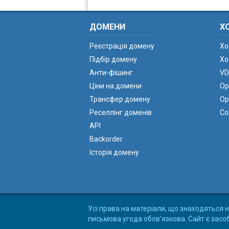
ДОМЕНИ
Х
Реєстрація домену
Хо
Підбір домену
Хо
Анти-фішинг
VD
Ціни на домени
Ор
Трансфер домену
Ор
Реселлінг доменів
Co
API
Backorder
Історія домену
Усі права на матеріали, що знаходяться н
письмова угода обов'язкова. Сайт є засо