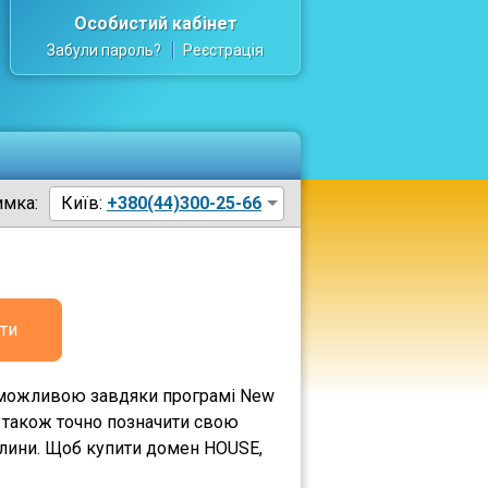
Особистий кабінет
Забули пароль?
Реєстрація
имка:
Київ:
+380(44)300-25-66
ти
а можливою завдяки програмі New
а також точно позначити свою
илини. Щоб купити домен HOUSE,