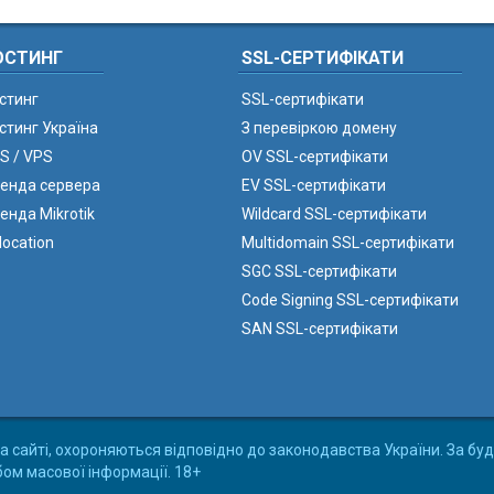
ОСТИНГ
SSL-СЕРТИФІКАТИ
стинг
SSL-сертифікати
стинг Україна
З перевіркою домену
S / VPS
OV SSL-сертифікати
енда сервера
EV SSL-сертифікати
енда Mikrotik
Wildcard SSL-сертифікати
location
Multidomain SSL-сертифікати
SGC SSL-сертифікати
Code Signing SSL-сертифікати
SAN SSL-сертифікати
а сайті, охороняються відповідно до законодавства України. За буд
бом масової інформації. 18+