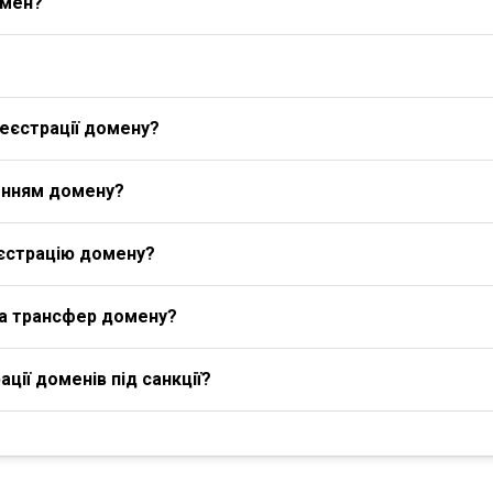
омен?
еєстрації домену?
енням домену?
єстрацію домену?
на трансфер домену?
ції доменів під санкції?