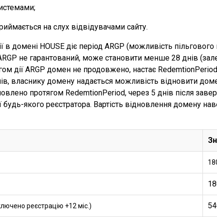
истемами;
риймається на слух відвідувачами сайту.
ії в домені HOUSE діє період ARGP (можливість пільгового
ARGP не гарантований, може становити менше 28 днів (зал
ягом дії ARGP домен не продовжено, настає RedemtionPerio
днів, власнику домену надається можливість відновити доме
влено протягом RedemtionPeriod, через 5 днів після заве
ії будь-якого реєстратора. Вартість відновлення домену нав
Зн
18
18
54
ключено реєстрацію +12 міс.)