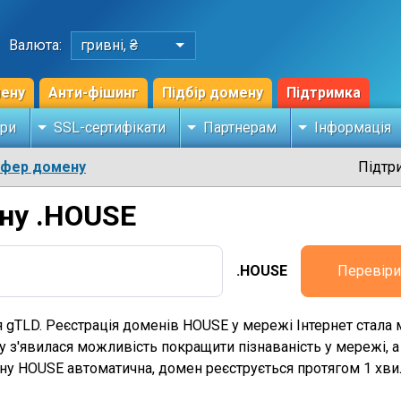
Валюта:
гривні, ₴
мену
Анти-фішинг
Підбір домену
Підтримка
ри
SSL-сертифікати
Партнерам
Інформація
сфер домену
Підтр
ну .HOUSE
.HOUSE
Перевіри
я gTLD. Реєстрація доменів HOUSE у мережі Інтернет стал
у з'явилася можливість покращити пізнаваність у мережі, 
ену HOUSE автоматична, домен реєструється протягом 1 хв