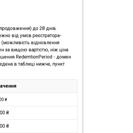
 продовження) до 28 днів.
ежно від умов реєстратора-
d (можливість відновлення
н за вищою вартістю, ніж ціна
ршення RedemtionPeriod - домен
едена в таблиці нижче, пункт
ачення
00 ₴
00 ₴
00 ₴