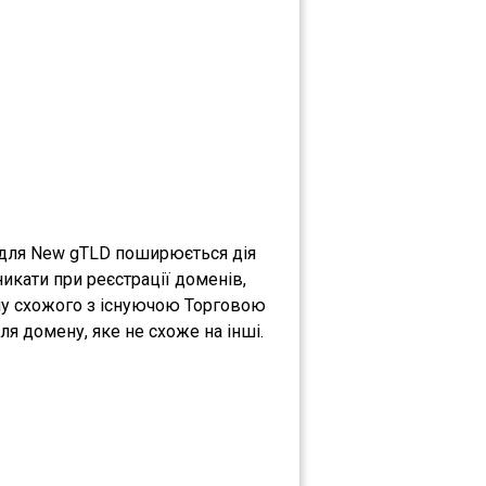
о для New gTLD поширюється дія
никати при реєстрації доменів,
ену схожого з існуючою Торговою
я домену, яке не схоже на інші.