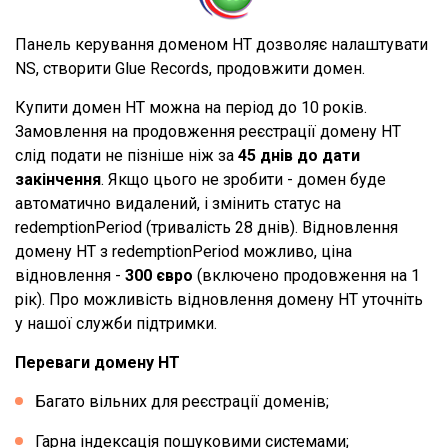
Панель керування доменом HT дозволяє налаштувати
NS, створити Glue Records, продовжити домен.
Купити домен HT можна на період до 10 років.
Замовлення на продовження реєстрації домену HT
слід подати не пізніше ніж за
45 днів до дати
закінчення
. Якщо цього не зробити - домен буде
автоматично видалений, і змінить статус на
redemptionPeriod (тривалість 28 днів). Відновлення
домену HT з redemptionPeriod можливо, ціна
відновлення -
300 євро
(включено продовження на 1
рік). Про можливість відновлення домену HT уточніть
у нашої служби підтримки.
Переваги домену HT
Багато вільних для реєстрації доменів;
Гарна індексація пошуковими системами;