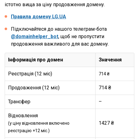
істотно вища за ціну продовження домену.
Правила домену LG.UA
Підключайтеся до нашого телеграм-бота
@domainhelper_bot
, щоб не пропустити
продовження важливого для вас домену.
Інформація про домен
Значення
Реєстрація (12 міс)
714 ₴
Продовження (12 міс)
714 ₴
Трансфер
–
Відновлення
1427 ₴
(у ціну відновлення включено
реєстрацію +12 міс.)