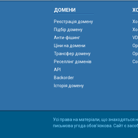
ДОМЕНИ
Х
Реєстрація домену
Хо
Підбір домену
Хо
Анти-фішинг
VD
Ціни на домени
Ор
Трансфер домену
Ор
Реселлінг доменів
Co
API
Backorder
Історія домену
Усі права на матеріали, що знаходяться н
письмова угода обов'язкова. Сайт є засо