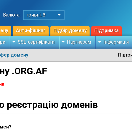
Валюта:
гривні, ₴
мену
Анти-фішинг
Підбір домену
Підтримка
ри
SSL-сертифікати
Партнерам
Інформація
сфер домену
Підтр
ну .ORG.AF
на
ро реєстрацію доменів
омен?