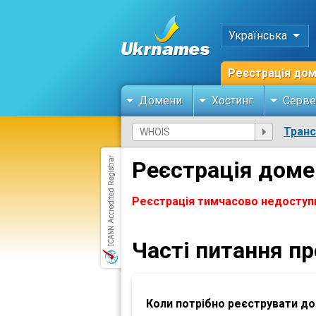
Українська
Реєстрація до
Домени
Хостинг
Серве
Тран
Реєстрація доме
Реєстрація тимчасово недоступ
Часті питання п
Коли потрібно реєструвати д