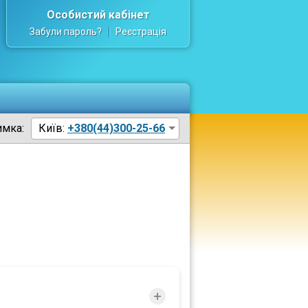
Особистий кабінет
Забули пароль?
Реєстрація
имка:
Київ:
+380(44)300-25-66