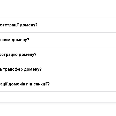
еєстрації домену?
енням домену?
єстрацію домену?
на трансфер домену?
ції доменів під санкції?