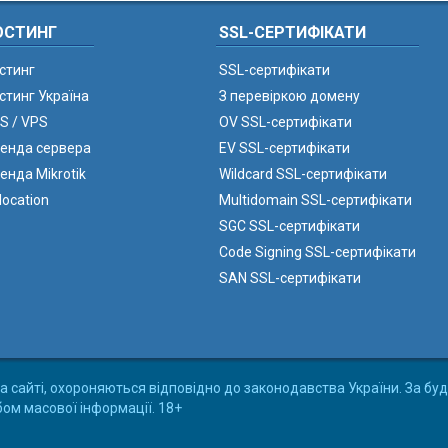
ОСТИНГ
SSL-СЕРТИФІКАТИ
стинг
SSL-сертифікати
стинг Україна
З перевіркою домену
S / VPS
OV SSL-сертифікати
енда сервера
EV SSL-сертифікати
енда Mikrotik
Wildcard SSL-сертифікати
location
Multidomain SSL-сертифікати
SGC SSL-сертифікати
Code Signing SSL-сертифікати
SAN SSL-сертифікати
а сайті, охороняються відповідно до законодавства України. За буд
бом масової інформації. 18+