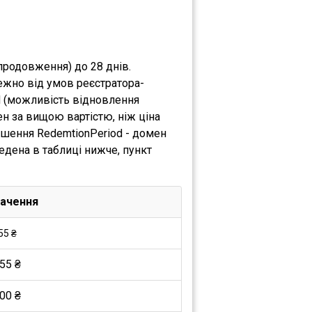
продовження) до 28 днів.
ежно від умов реєстратора-
d (можливість відновлення
н за вищою вартістю, ніж ціна
ршення RedemtionPeriod - домен
едена в таблиці нижче, пункт
ачення
55 ₴
55 ₴
00 ₴