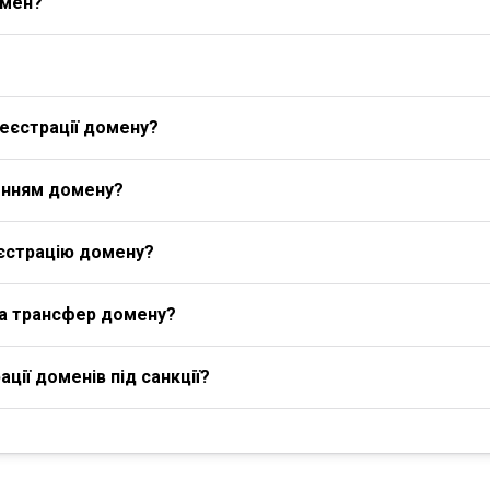
омен?
еєстрації домену?
енням домену?
єстрацію домену?
на трансфер домену?
ції доменів під санкції?