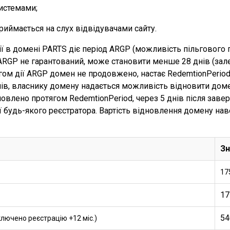
истемами;
риймається на слух відвідувачами сайту.
ії в домені PARTS діє період ARGP (можливість пільгового 
ARGP не гарантований, може становити менше 28 днів (зал
ягом дії ARGP домен не продовжено, настає RedemtionPerio
днів, власнику домену надається можливість відновити доме
влено протягом RedemtionPeriod, через 5 днів після заве
ії будь-якого реєстратора. Вартість відновлення домену нав
Зн
17
17
54
ключено реєстрацію +12 міс.)