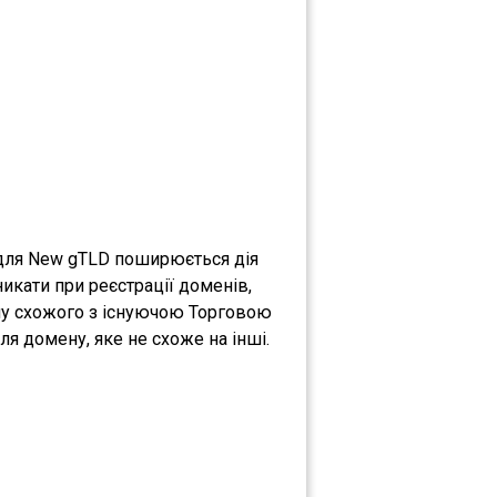
 для New gTLD поширюється дія
никати при реєстрації доменів,
ену схожого з існуючою Торговою
я домену, яке не схоже на інші.