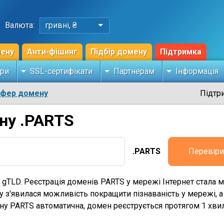
Валюта:
гривні, ₴
мену
Анти-фішинг
Підбір домену
Підтримка
ри
SSL-сертифікати
Партнерам
Інформація
сфер домену
Підтр
ну .PARTS
.PARTS
Перевіри
я gTLD. Реєстрація доменів PARTS у мережі Інтернет стал
у з'явилася можливість покращити пізнаваність у мережі, 
ену PARTS автоматична, домен реєструється протягом 1 хви