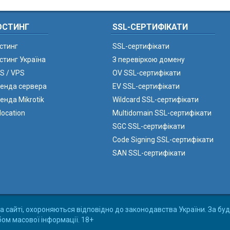
ОСТИНГ
SSL-СЕРТИФІКАТИ
стинг
SSL-сертифікати
стинг Україна
З перевіркою домену
S / VPS
OV SSL-сертифікати
енда сервера
EV SSL-сертифікати
енда Mikrotik
Wildcard SSL-сертифікати
location
Multidomain SSL-сертифікати
SGC SSL-сертифікати
Code Signing SSL-сертифікати
SAN SSL-сертифікати
а сайті, охороняються відповідно до законодавства України. За буд
бом масової інформації. 18+