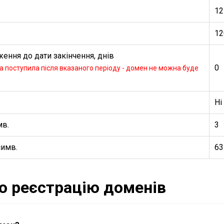
12
12
ення до дати закінчення, днів
0
 поступила після вказаного періоду - домен не можна буде
Ні
мв.
3
симв.
63
ро реєстрацію доменів