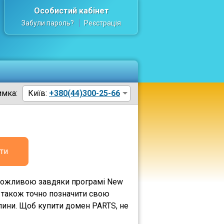
Особистий кабінет
Забули пароль?
Реєстрація
имка:
Київ:
+380(44)300-25-66
ти
а можливою завдяки програмі New
а також точно позначити свою
лини. Щоб купити домен PARTS, не