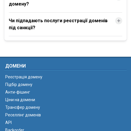
домену?
Чи підпадають послуги реєстрації доменів
під санкції?
ДОМЕНИ
Реєстрація домену
Підбір домену
Анти-фішинг
Ціни на домени
Трансфер домену
Реселлінг доменів
API
Backorder