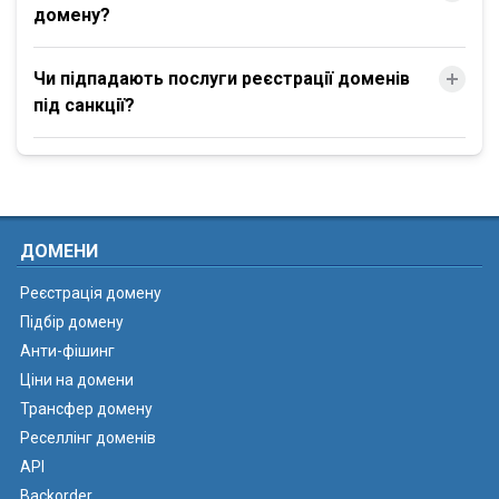
домену?
Чи підпадають послуги реєстрації доменів
під санкції?
ДОМЕНИ
Реєстрація домену
Підбір домену
Анти-фішинг
Ціни на домени
Трансфер домену
Реселлінг доменів
API
Backorder