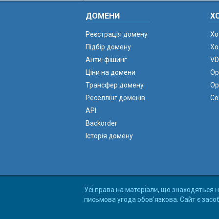
ДОМЕНИ
Х
Реєстрація домену
Хо
Підбір домену
Хо
Анти-фішинг
VD
Ціни на домени
Ор
Трансфер домену
Ор
Реселлінг доменів
Co
API
Backorder
Історія домену
Усі права на матеріали, що знаходяться н
письмова угода обов'язкова. Сайт є засо