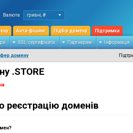
Валюта:
гривні, ₴
мену
Анти-фішинг
Підбір домену
Підтримка
ри
SSL-сертифікати
Партнерам
Інформація
сфер домену
Підтр
ну .STORE
на
ро реєстрацію доменів
омен?