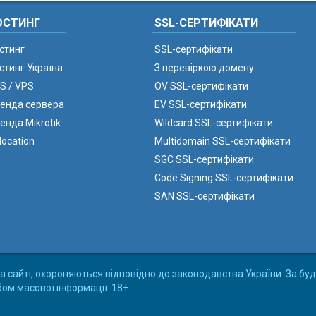
ОСТИНГ
SSL-СЕРТИФІКАТИ
стинг
SSL-сертифікати
стинг Україна
З перевіркою домену
S / VPS
OV SSL-сертифікати
енда сервера
EV SSL-сертифікати
енда Mikrotik
Wildcard SSL-сертифікати
location
Multidomain SSL-сертифікати
SGC SSL-сертифікати
Code Signing SSL-сертифікати
SAN SSL-сертифікати
а сайті, охороняються відповідно до законодавства України. За буд
бом масової інформації. 18+