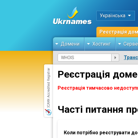
Українська
Реєстрація до
Домени
Хостинг
Серве
Тран
Реєстрація доме
Реєстрація тимчасово недоступ
Часті питання п
Коли потрібно реєструвати д