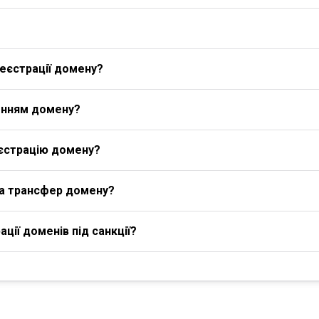
еєстрації домену?
енням домену?
єстрацію домену?
на трансфер домену?
ції доменів під санкції?