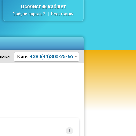
Особистий кабінет
Забули пароль?
Реєстрація
имка:
Київ:
+380(44)300-25-66