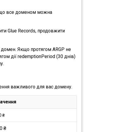
, що все доменом можна
ти Glue Records, продовжити
и домен. Якщо протягом ARGP не
ом дії redemptionPeriod (30 днів)
у.
ення важливого для вас домену.
ачення
0 ₴
0 ₴