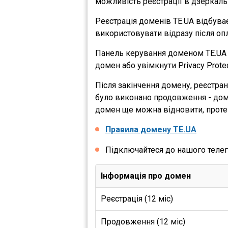
можливість реєстрації в дзеркаль
Реєстрація доменів TE.UA відбув
використовувати відразу після опл
Панель керування доменом TE.UA д
домен або увімкнути Privacy Protec
Після закінчення домену, реєстра
було виконано продовження - домен
домен ще можна відновити, проте 
Правила домену TE.UA
Підключайтеся до нашого теле
Інформація про домен
Реєстрація (12 міс)
Продовження (12 міс)