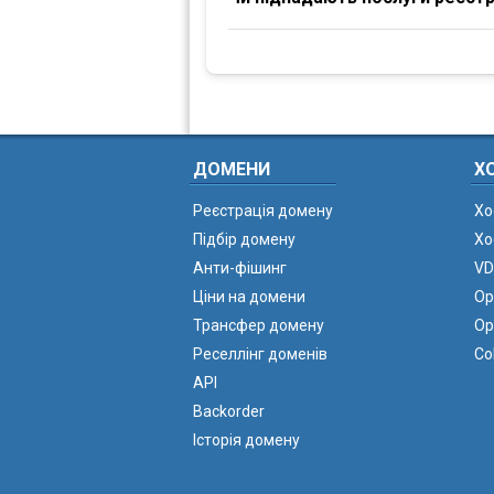
ДОМЕНИ
Х
Реєстрація домену
Хо
Підбір домену
Хо
Анти-фішинг
VD
Ціни на домени
Ор
Трансфер домену
Ор
Реселлінг доменів
Co
API
Backorder
Історія домену