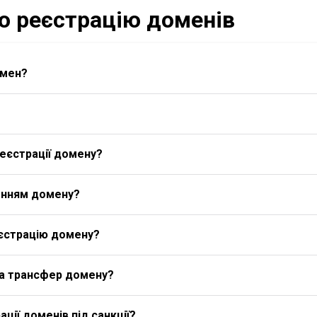
ро реєстрацію доменів
омен?
еєстрації домену?
енням домену?
єстрацію домену?
на трансфер домену?
ції доменів під санкції?