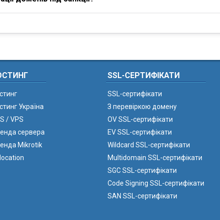
ОСТИНГ
SSL-СЕРТИФІКАТИ
стинг
SSL-сертифікати
стинг Україна
З перевіркою домену
S / VPS
OV SSL-сертифікати
енда сервера
EV SSL-сертифікати
енда Mikrotik
Wildcard SSL-сертифікати
location
Multidomain SSL-сертифікати
SGC SSL-сертифікати
Code Signing SSL-сертифікати
SAN SSL-сертифікати