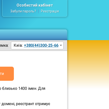
Особистий кабінет
Забули пароль?
Реєстрація
имка:
Київ:
+380(44)300-25-66
ти
о близько 1400 імен. Для
 домені, реєстрант отримує