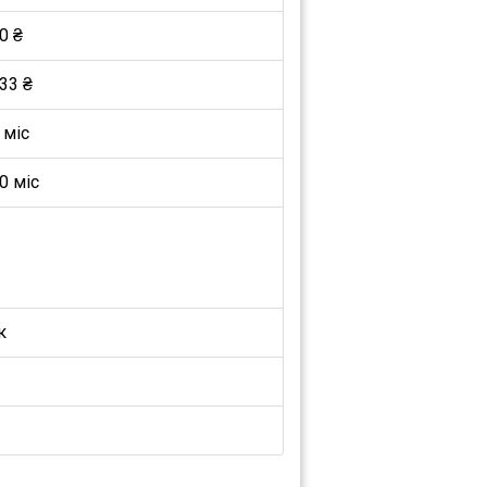
0 ₴
33 ₴
 міс
0 міс
к