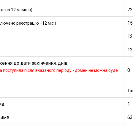
72
ї на 12 місяців)
15
ключено реєстрацію +12 міс.)
12
12
ення до дати закінчення, днів
0
 поступила після вказаного періоду - домен не можна буде
Та
мв.
1
симв.
63