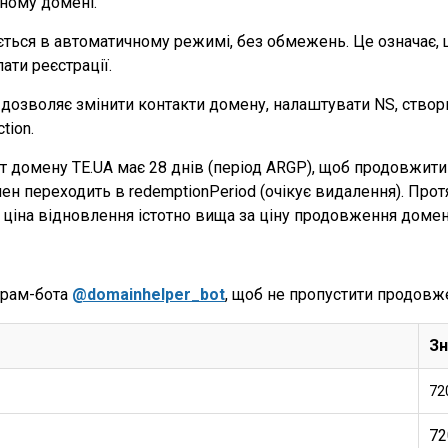
ному домені.
ається в автоматичному режимі, без обмежень. Це означає
ати реєстрації.
озволяє змінити контакти домену, налаштувати NS, створи
tion.
нт домену TE.UA має 28 днів (період ARGP), щоб продовжит
 переходить в redemptionPeriod (очікує видалення). Протяг
ціна відновлення істотно вища за ціну продовження домен
грам-бота
@domainhelper_bot
, щоб не пропустити продовж
Зн
72
72