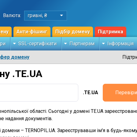
Валюта:
гривні, ₴
мену
Анти-фішинг
Підбір домену
Підтримка
ри
SSL-сертифікати
Партнерам
Інформація
сфер домену
Підтр
ну .TE.UA
.TE.UA
Перевіри
нопільської області. Сьогодні у домені TE.UA зареєстрован
не надання документів.
і домени – TERNOPIL.UA. Зареєструвавши ім'я в будь-якому