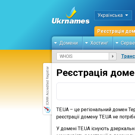
Українська
Реєстрація до
Домени
Хостинг
Серве
Тран
Реєстрація доме
TE.UA – це регіональний домен Тер
реєстрації домену TE.UA не потріб
У домені TE.UA існують дзеркальн