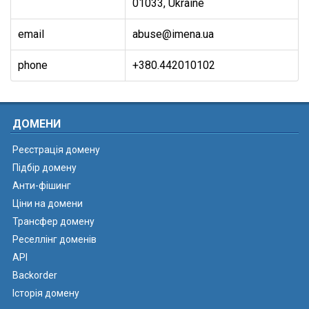
01033, Ukraine
email
abuse@imena.ua
phone
+380.442010102
ДОМЕНИ
Реєстрація домену
Підбір домену
Анти-фішинг
Ціни на домени
Трансфер домену
Реселлінг доменів
API
Backorder
Історія домену