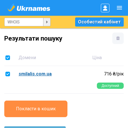
Особистий кабінет
Результати пошуку
Домени
Ціна
smilalis.com.ua
716 ₴/рік
Доступний
Покласти в кошик