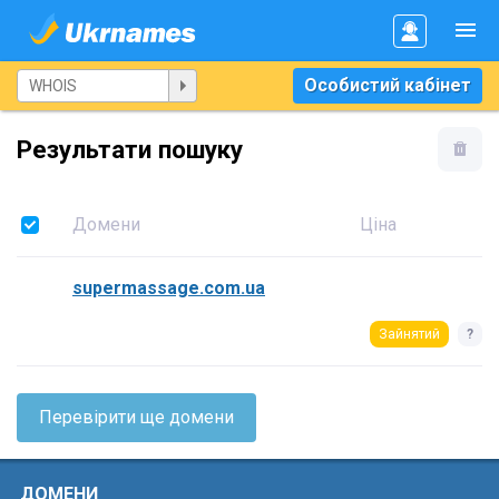
Особистий кабінет
Результати пошуку
Домени
Ціна
supermassage.com.ua
Зайнятий
?
Перевірити ще домени
ДОМЕНИ