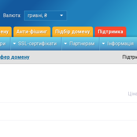
Валюта:
гривні, ₴
мену
Анти-фішинг
Підбір домену
Підтримка
ри
SSL-сертифікати
Партнерам
Інформація
сфер домену
Підтр
Цін