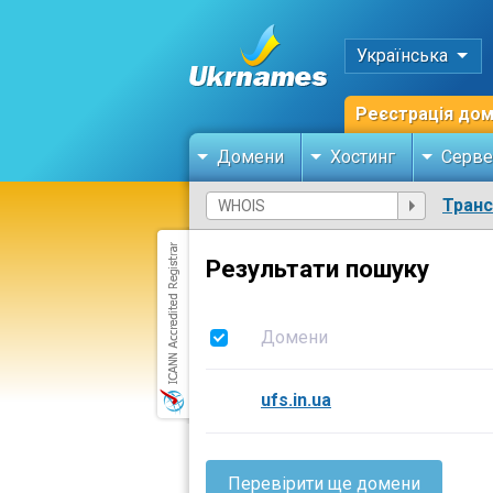
Українська
Реєстрація до
Домени
Хостинг
Серве
Тран
Результати пошуку
Домени
ufs.in.ua
Перевірити ще домени