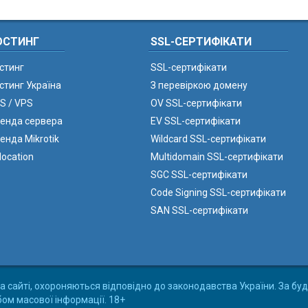
ОСТИНГ
SSL-СЕРТИФІКАТИ
стинг
SSL-сертифікати
стинг Україна
З перевіркою домену
S / VPS
OV SSL-сертифікати
енда сервера
EV SSL-сертифікати
енда Mikrotik
Wildcard SSL-сертифікати
location
Multidomain SSL-сертифікати
SGC SSL-сертифікати
Code Signing SSL-сертифікати
SAN SSL-сертифікати
а сайті, охороняються відповідно до законодавства України. За буд
бом масової інформації. 18+