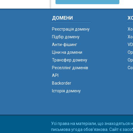
ДОМЕНИ
Х
Реєстрація домену
Хо
Підбір домену
Хо
Анти-фішинг
VD
Ціни на домени
Ор
Трансфер домену
Ор
Реселлінг доменів
Co
API
Backorder
Історія домену
Усі права на матеріали, що знаходяться н
письмова угода обов'язкова. Сайт є засо