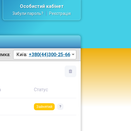
Особистий кабінет
Забули пароль?
Реєстрація
имка:
Київ:
+380(44)300-25-66
а
Статус
Зайнятий
?