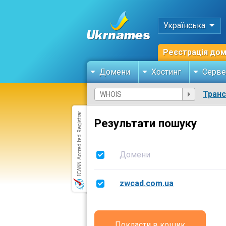
Українська
Реєстрація до
Домени
Хостинг
Серве
Тран
Результати пошуку
Домени
zwcad.com.ua
Покласти в кошик