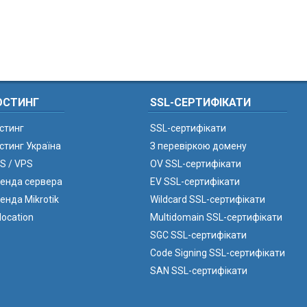
ОСТИНГ
SSL-СЕРТИФІКАТИ
стинг
SSL-сертифікати
стинг Україна
З перевіркою домену
S / VPS
OV SSL-сертифікати
енда сервера
EV SSL-сертифікати
енда Mikrotik
Wildcard SSL-сертифікати
location
Multidomain SSL-сертифікати
SGC SSL-сертифікати
Code Signing SSL-сертифікати
SAN SSL-сертифікати