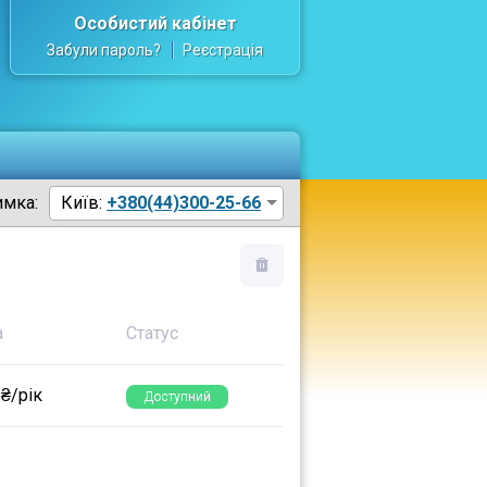
Особистий кабінет
Забули пароль?
Реєстрація
имка:
Київ:
+380(44)300-25-66
а
Статус
 ₴/рік
Доступний