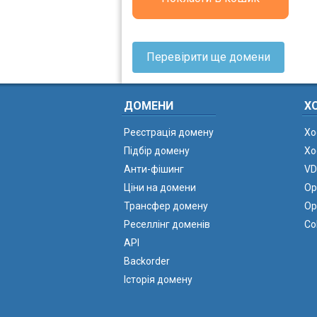
Перевірити ще домени
ДОМЕНИ
Х
Реєстрація домену
Хо
Підбір домену
Хо
Анти-фішинг
VD
Ціни на домени
Ор
Трансфер домену
Ор
Реселлінг доменів
Co
API
Backorder
Історія домену