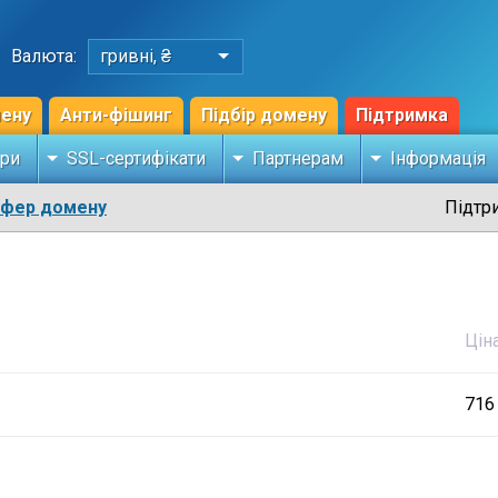
Валюта:
гривні, ₴
мену
Анти-фішинг
Підбір домену
Підтримка
ри
SSL-сертифікати
Партнерам
Інформація
сфер домену
Підтр
Цін
716