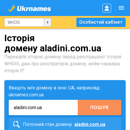
Особистий кабінет
Історія
домену aladini.com.ua
Перевірте історію домену перед реєстрацією! Історія
WHOIS, дані про реєстраторів домену, нейм-сервери,
історія IP.
Введіть ім'я домену в зоні .UA, наприклад:
ukrnames.com.ua
ПОШУК
Поточний стан домену
aladini.com.ua