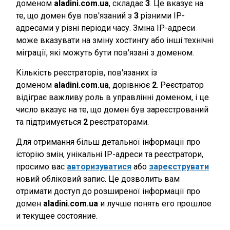
доменом
aladini.com.ua
, складає
3
. Це вказує на
те, що домен був пов'язаний з
3
різними IP-
адресами у різні періоди часу. Зміна IP-адреси
може вказувати на зміну хостингу або інші технічні
міграції, які можуть бути пов'язані з доменом.
Кількість реєстраторів, пов'язаних із
доменом
aladini.com.ua
, дорівнює
2
. Реєстратор
відіграє важливу роль в управлінні доменом, і це
число вказує на те, що домен був зареєстрований
та підтримується
2
реєстраторами.
Для отримання більш детальної інформації про
історію змін, унікальні IP-адреси та реєстратори,
просимо вас
авторизуватися
або
зареєструвати
новий обліковий запис. Це дозволить вам
отримати доступ до розширеної інформації про
домен
aladini.com.ua
и лучше понять его прошлое
и текущее состояние.